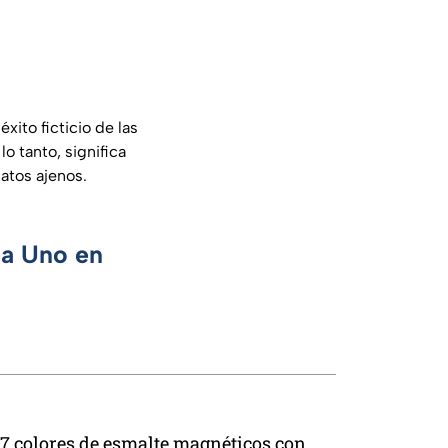
xito ficticio de las
o tanto, significa
atos ajenos.
ca Uno en
7 colores de esmalte magnéticos con