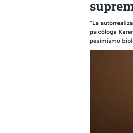
suprem
“La autorrealiz
psicóloga Karen
pesimismo biol