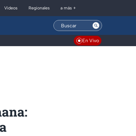
Regionales
Videos
a más +
En Vivo
mana:
ta