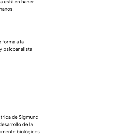
a está en haber
umanos.
 forma a la
y psicoanalista
éntrica de Sigmund
desarrollo de la
amente biológicos.