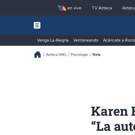
en vivo
TV Azteca
Aztec
Venga La Alegría
Ventaneando
Acércate a Rocí
Azteca UNO
Psicología
Nota
Karen 
“La aut