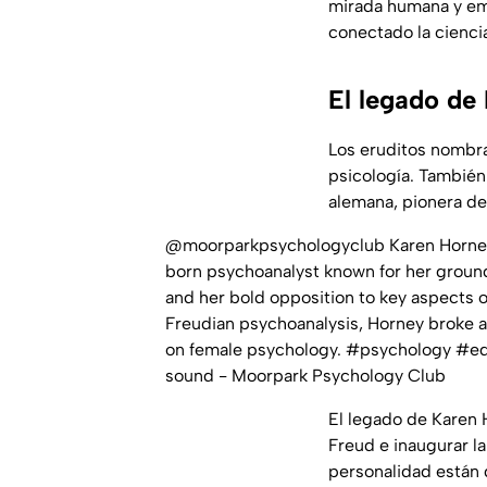
mirada humana y em
conectado la ciencia
El legado de
Los eruditos nombra
psicología. Tambié
alemana, pionera de
@moorparkpsychologyclub
Karen Horne
born psychoanalyst known for her groun
and her bold opposition to key aspects o
Freudian psychoanalysis, Horney broke aw
on female psychology.
#psychology
#ed
sound - Moorpark Psychology Club
El legado de Karen 
Freud e inaugurar la
personalidad están 