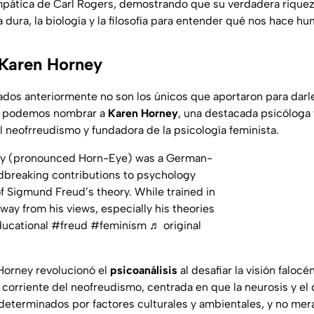
pática de Carl Rogers, demostrando que su verdadera riquez
 dura, la biología y la filosofía para entender qué nos hace h
 Karen Horney
dos anteriormente no son los únicos que aportaron para darle
n podemos nombrar a
Karen Horney
, una destacada psicóloga 
l neofrreudismo y fundadora de la psicología feminista.
y (pronounced Horn-Eye) was a German-
dbreaking contributions to psychology
f Sigmund Freud’s theory. While trained in
ay from his views, especially his theories
ucational
#freud
#feminism
♬ original
Horney revolucionó el
psicoanálisis
al desafiar la visión faloc
 corriente del neofreudismo, centrada en que la neurosis y el 
determinados por factores culturales y ambientales, y no mer