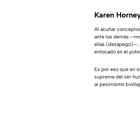
Karen Horney
Al acuñar conceptos
ante los demás —mov
ellas (desapego)—,
enfocado en el poten
Es por eso que en 
suprema del ser hum
al pesimismo bioló