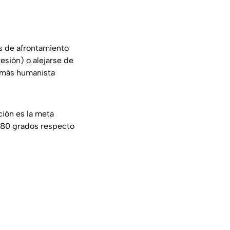
as de afrontamiento
esión) o alejarse de
e más humanista
ción es la meta
 180 grados respecto