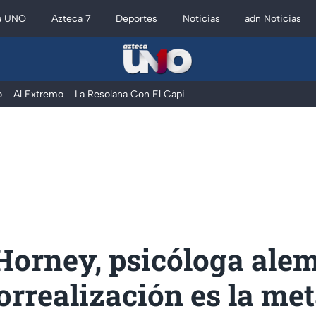
a UNO
Azteca 7
Deportes
Noticias
adn Noticias
o
Al Extremo
La Resolana Con El Capi
Horney, psicóloga ale
orrealización es la me