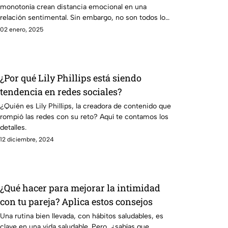
monotonía crean distancia emocional en una
relación sentimental. Sin embargo, no son todos los
errores que más afectan la intimidad en pareja.
02 enero, 2025
¿Por qué Lily Phillips está siendo
tendencia en redes sociales?
¿Quién es Lily Phillips, la creadora de contenido que
rompió las redes con su reto? Aquí te contamos los
detalles.
12 diciembre, 2024
¿Qué hacer para mejorar la intimidad
con tu pareja? Aplica estos consejos
Una rutina bien llevada, con hábitos saludables, es
clave en una vida saludable. Pero, ¿sabías que