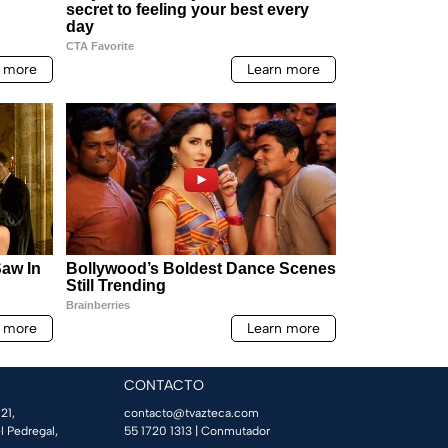
CONTACTO
21,
contacto@tvazteca.com
l Pedregal,
55 1720 1313
| Conmutador