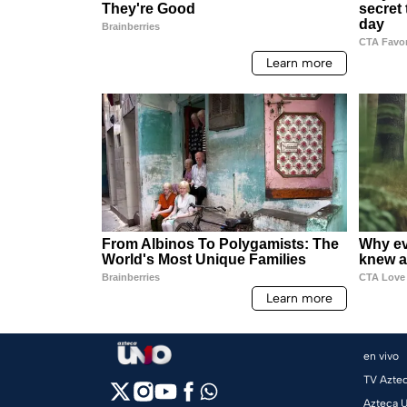
en vivo
TV Azte
Azteca 