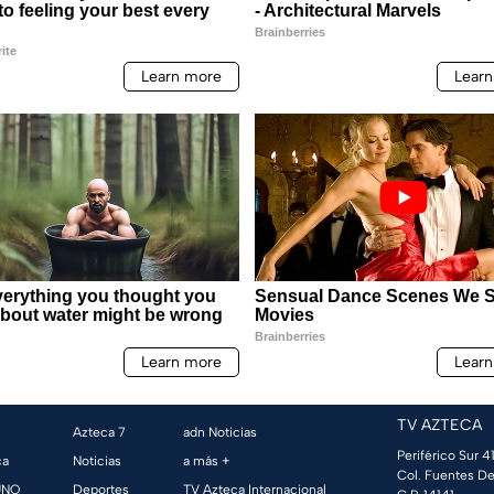
TV AZTECA
Azteca 7
adn Noticias
Periférico Sur 41
ca
Noticias
a más +
Col. Fuentes De
UNO
Deportes
TV Azteca Internacional