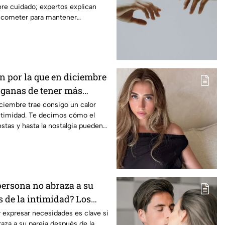
re cuidado; expertos explican
 cometer para mantener
emocional.
ón por la que en diciembre
ganas de tener más
diciembre trae consigo un calor
 intimidad. Te decimos cómo el
iestas y hasta la nostalgia pueden
 deseo de conexión.
persona no abraza a su
s de la intimidad? Los
ponden
 expresar necesidades es clave si
aza a su pareja después de la