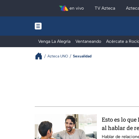
en vivo
TV Azteca
Aztec
Venga La Alegría
Ventaneando
Acércate a Rocí
Azteca UNO
Sexualidad
Esto es lo qu
al hablar de r
hijo adolescen
Hablar de relacion