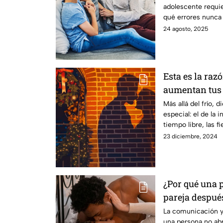
adolescente requie
qué errores nunca
confianza y salud 
24 agosto, 2025
Esta es la raz
aumentan tus 
intimidad
Más allá del frío, 
especial: el de la
tiempo libre, las f
influir en nuestro
23 diciembre, 2024
¿Por qué una 
pareja despué
expertos res
La comunicación y
una persona no abr