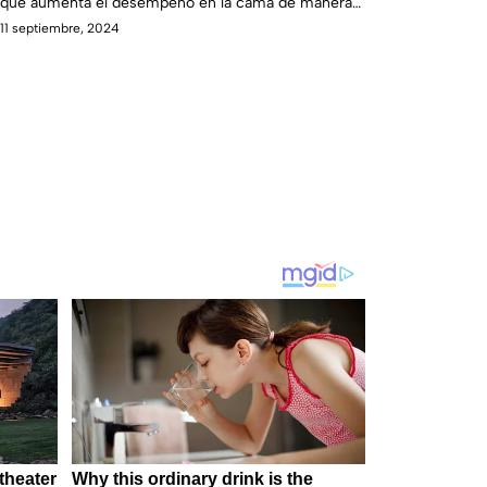
que aumenta el desempeño en la cama de manera
efectiva.
11 septiembre, 2024