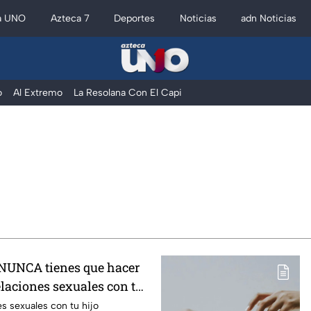
a UNO
Azteca 7
Deportes
Noticias
adn Noticias
o
Al Extremo
La Resolana Con El Capi
e NUNCA tienes que hacer
elaciones sexuales con tu
te, según expertos
es sexuales con tu hijo