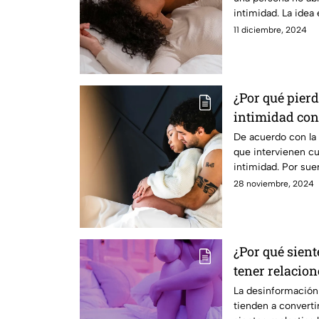
intimidad. La idea
los involucrados.
11 diciembre, 2024
¿Por qué pierd
intimidad con
razones
De acuerdo con la 
que intervienen cu
intimidad. Por sue
serie de cambios en
28 noviembre, 2024
¿Por qué sient
tener relacion
cuidado!
La desinformación
tienden a convertir