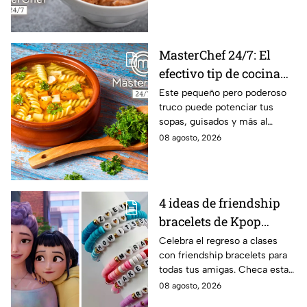
MasterChef 24/7: El
efectivo tip de cocina
de las abuelas para
Este pequeño pero poderoso
truco puede potenciar tus
darle sabor extra al
sopas, guisados y más al
caldillo
máximo.
08 agosto, 2026
4 ideas de friendship
bracelets de Kpop
Demon Hunters para
Celebra el regreso a clases
con friendship bracelets para
intercambiar con tus
todas tus amigas. Checa estas
mejores amigas este
4 ideas inspiradas en Kpop
08 agosto, 2026
regreso a clases
Demon Hunters que seguro les