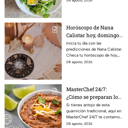
08 agosto, 2026
Horóscopo de Nana
Calistar hoy, domingo 9
de agosto: estos signos
Inicia tu día con las
predicciones de Nana Calistar.
tendrán ingresos extra
Checa tu horóscopo de hoy,
domingo 9 de agosto, y
08 agosto, 2026
conoce el mensaje de los
astros para los 12 signos.
MasterChef 24/7:
¿Cómo se preparan los
frijoles puercos estilo
Si tienes antojo de esta
guarnición tradicional, aquí en
Sonora?
MasterChef 24/7 te contamos
la receta.
08 agosto, 2026