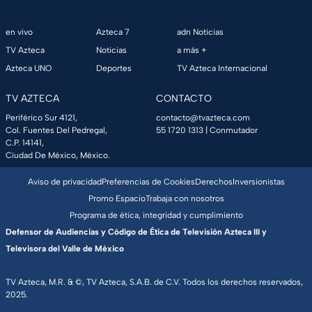
en vivo
Azteca 7
adn Noticias
TV Azteca
Noticias
a más +
Azteca UNO
Deportes
TV Azteca Internacional
TV AZTECA
CONTACTO
Periférico Sur 4121,
contacto@tvazteca.com
Col. Fuentes Del Pedregal,
55 1720 1313
| Conmutador
C.P. 14141,
Ciudad De México, México.
Aviso de privacidad
Preferencias de Cookies
Derechos
Inversionistas
Promo Espacio
Trabaja con nosotros
Programa de ética, integridad y cumplimiento
Defensor de Audiencias y Código de Ética de Televisión Azteca III y
Televisora del Valle de México
TV Azteca, M.R. & ©, TV Azteca, S.A.B. de C.V. Todos los derechos reservados,
2025.