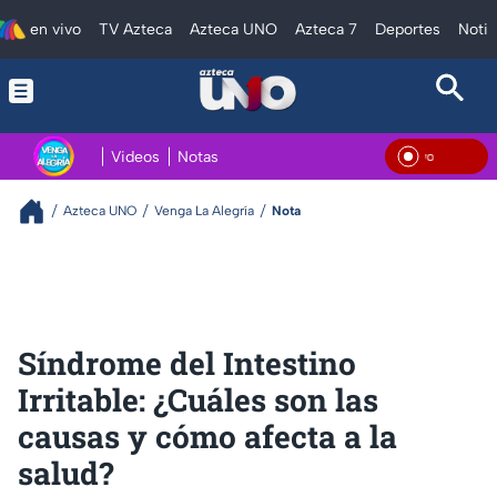
en vivo
TV Azteca
Azteca UNO
Azteca 7
Deportes
Notic
Videos
Notas
En V
Azteca UNO
Venga La Alegría
Nota
Síndrome del Intestino
Irritable: ¿Cuáles son las
causas y cómo afecta a la
salud?