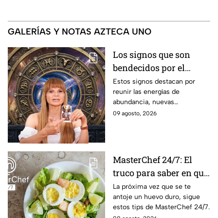
GALERÍAS Y NOTAS AZTECA UNO
Los signos que son
bendecidos por el
universo con suerte en
Estos signos destacan por
reunir las energías de
el dinero y el amor a
abundancia, nuevas
partir de hoy 9 de
oportunidades, estabilidad
09 agosto, 2026
agosto: los horóscopos
financiera y conexiones
de Mhoni Vidente
sentimentales importantes
MasterChef 24/7: El
truco para saber en qué
momento está listo un
La próxima vez que se te
antoje un huevo duro, sigue
huevo cocido
estos tips de MasterChef 24/7.