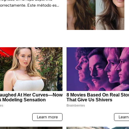
 correctamente. Este método es
ecialistas en limpieza y cuidado