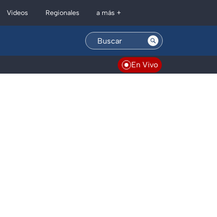
Regionales
Videos
a más +
En Vivo