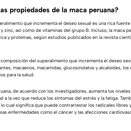
las propiedades de la maca peruana?
uperalimento que incrementa el deseo sexual es una rica fuent
o y zinc, así como de vitaminas del grupo B. Incluso, la maca 
tica y proteínas, según estudios publicados en la revista cient
 composición del superalimento que incrementa el deseo sexu
dantes, macaenos, macamidas, glucosinolatos y alcaloides, los
os para la salud.
ana, de acuerdo con los investigadores, aumenta los niveles
dad a la vez que reduce los síntomas del estrés y la fatiga. T
 lo cual significa que puede contrarrestar los radicales libres 
sas enfermedades como el cáncer y las afecciones cardiovasc