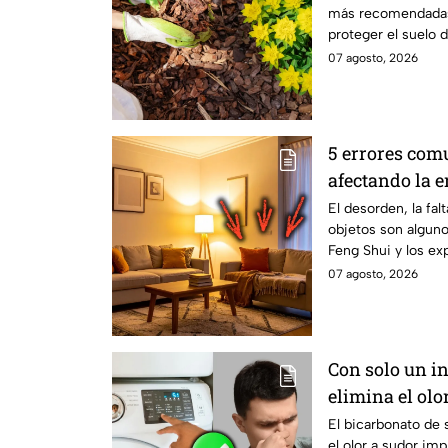
más recomendadas 
proteger el suelo 
conservar la hume
07 agosto, 2026
saludable de las p
de aplicarlo en el j
5 errores com
afectando la 
El desorden, la fal
objetos son alguno
Feng Shui y los ex
pueden influir en 
07 agosto, 2026
de una vivienda. E
energía de un hoga
Con solo un in
elimina el olo
de deporte
El bicarbonato de 
el olor a sudor im