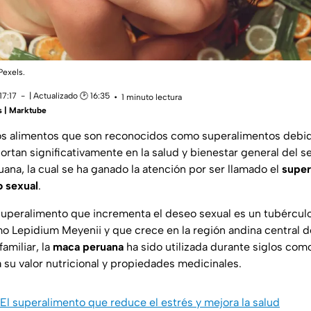
Pexels.
17:17
| Actualizado 🕑 16:35
1 minuto lectura
s | Marktube
os alimentos que son reconocidos como superalimentos debid
rtan significativamente en la salud y bienestar general del 
uana, la cual se ha ganado la atención por ser llamado el
super
o sexual
.
 superalimento que incrementa el deseo sexual es un tubércul
o Lepidium Meyenii y que crece en la región andina central d
amiliar, la
maca peruana
ha sido utilizada durante siglos c
 su valor nutricional y propiedades medicinales.
El superalimento que reduce el estrés y mejora la salud