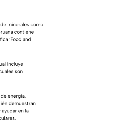
e de minerales como
peruana contiene
ífica ‘Food and
al incluye
 cuales son
 de energía,
ambién demuestran
y ayudar en la
ulares.