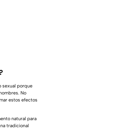
?
o sexual porque
n hombres. No
rmar estos efectos
ento natural para
ina tradicional