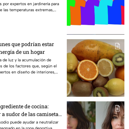
por expertos en jardinería para
de las temperaturas extremas,
dad y favorecer el crecimiento
lantas. Esta es la manera adecuada
ardín.
unes que podrían estar
energía de un hogar
ta de luz y la acumulación de
s de los factores que, según el
pertos en diseño de interiores,
la sensación de bienestar dentro
stos son los errores que afectan la
r.
grediente de cocina:
r a sudor de las camisetas
sodio puede ayudar a neutralizar
pregnado en la ropa deportiva