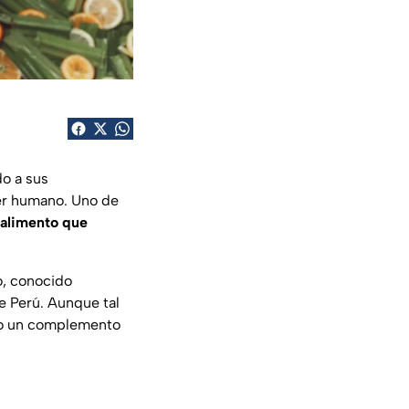
o a sus
ser humano. Uno de
alimento que
o, conocido
e Perú. Aunque tal
omo un complemento