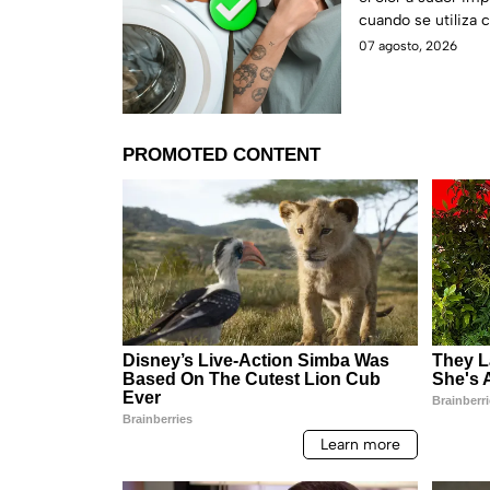
cuando se utiliza
respaldado por esp
07 agosto, 2026
de los tejidos.