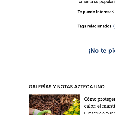
fomenta su popular
Te puede interesar:
Tags relacionados
¡No te p
GALERÍAS Y NOTAS AZTECA UNO
Cómo proteger e
calor: el mant
el jardín
El mantillo o mulc