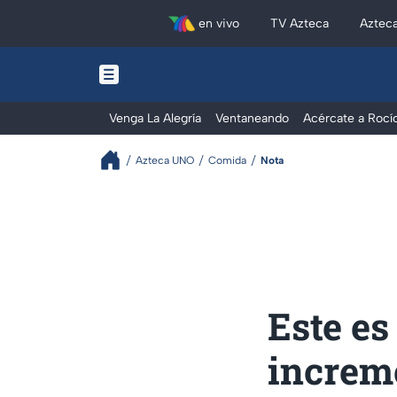
en vivo
TV Azteca
Aztec
Venga La Alegría
Ventaneando
Acércate a Rocí
Azteca UNO
Comida
Nota
Este es
increme