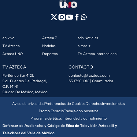
en vivo
Azteca 7
adn Noticias
TV Azteca
Noticias
a más +
Azteca UNO
Deportes
TV Azteca Internacional
TV AZTECA
CONTACTO
Periférico Sur 4121,
contacto@tvazteca.com
Col. Fuentes Del Pedregal,
55 1720 1313
| Conmutador
C.P. 14141,
Ciudad De México, México.
Aviso de privacidad
Preferencias de Cookies
Derechos
Inversionistas
Promo Espacio
Trabaja con nosotros
Programa de ética, integridad y cumplimiento
Defensor de Audiencias y Código de Ética de Televisión Azteca III y
Televisora del Valle de México