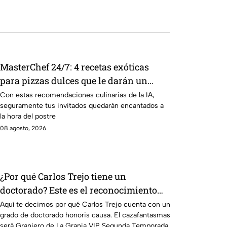
MasterChef 24/7: 4 recetas exóticas
para pizzas dulces que le darán un
toque sofisticado a tu mesa
Con estas recomendaciones culinarias de la IA,
seguramente tus invitados quedarán encantados a
la hora del postre
08 agosto, 2026
¿Por qué Carlos Trejo tiene un
doctorado? Este es el reconocimiento
que el cazafantasmas recibió
Aquí te decimos por qué Carlos Trejo cuenta con un
grado de doctorado honoris causa. El cazafantasmas
será Granjero de La Granja VIP Segunda Temporada.