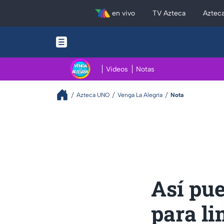
en vivo
TV Azteca
Aztec
Videos
Notas
Azteca UNO
Venga La Alegría
Nota
Así pue
para li