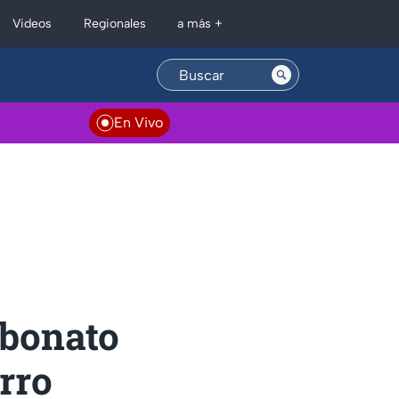
Regionales
Videos
a más +
En Vivo
rbonato
arro