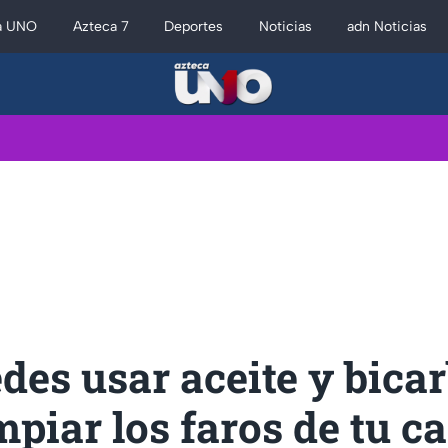
a UNO
Azteca 7
Deportes
Noticias
adn Noticias
des usar aceite y bica
mpiar los faros de tu c