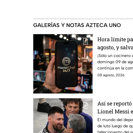
GALERÍAS Y NOTAS AZTECA UNO
Hora límite p
agosto, y salv
de MasterChef
¡Sólo un cocinero 
domingo 09 de ago
continúa en la co
08 agosto, 2026
Así se reportó
Lionel Messi e
detalles en Ve
El mundo del depo
de luto luego de q
fallecimiento del 