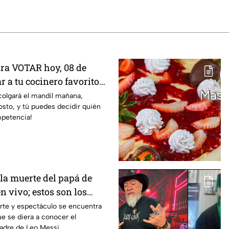
ara VOTAR hoy, 08 de
ar a tu cocinero favorito
 24/7
colgará el mandil mañana,
sto, y tú puedes decidir quién
mpetencia!
 la muerte del papá de
n vivo; estos son los
nga La Alegría
rte y espectáculo se encuentra
ue se diera a conocer el
padre de Leo Messi.