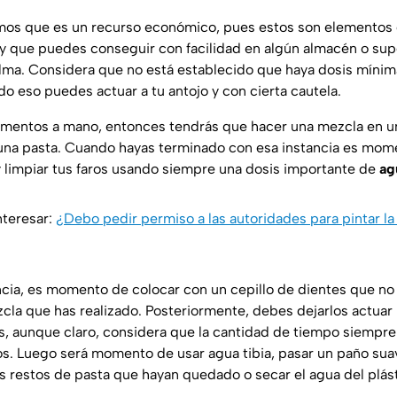
mos que es un recurso económico, pues estos son elemento
 y que puedes conseguir con facilidad en algún almacén o su
lma. Considera que no está establecido que haya dosis mínim
do eso puedes actuar a tu antojo y con cierta cautela.
mentos a mano, entonces tendrás que hacer una mezcla en un
una pasta. Cuando hayas terminado con esa instancia es mome
 y limpiar tus faros usando siempre una dosis importante de
ag
nteresar:
¿Debo pedir permiso a las autoridades para pintar la
cia, es momento de colocar con un cepillo de dientes que no
zcla que has realizado. Posteriormente, debes dejarlos actuar
os, aunque claro, considera que la cantidad de tiempo siempre
os. Luego será momento de usar agua tibia, pasar un paño suav
os restos de pasta que hayan quedado o secar el agua del plást