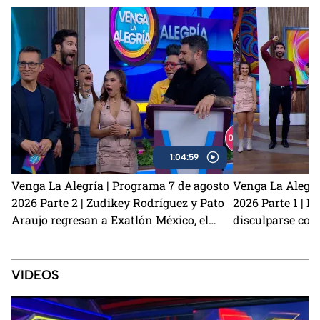
1:04:59
Venga La Alegría | Programa 7 de agosto
Venga La Alegrí
2026 Parte 2 | Zudikey Rodríguez y Pato
2026 Parte 1 | L
Araujo regresan a Exatlón México, el
disculparse con
perrito Lauro nos visita y la emoción del
Carmona habla d
Sin Palabras
preparamos unas
café
VIDEOS