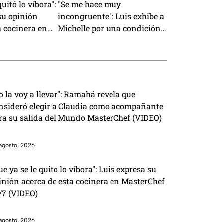
quitó lo víbora":
"Se me hace muy
su opinión
incongruente": Luis exhibe a
a cocinera en
Michelle por una condición
4/7 (VIDEO)
que le puso cuando tenía el
Pin Negro (VIDEO)
o la voy a llevar": Ramahá revela que
nsideró elegir a Claudia como acompañante
ra su salida del Mundo MasterChef (VIDEO)
agosto, 2026
ue ya se le quitó lo víbora": Luis expresa su
inión acerca de esta cocinera en MasterChef
/7 (VIDEO)
agosto, 2026