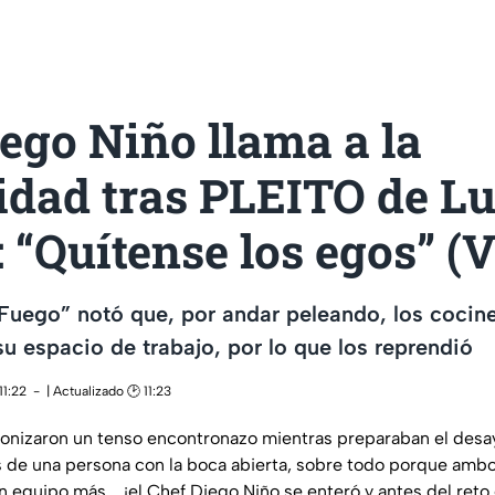
ego Niño llama a la
idad tras PLEITO de Lu
 “Quítense los egos” (
Fuego” notó que, por andar peleando, los cocin
su espacio de trabajo, por lo que los reprendió
11:22
| Actualizado 🕑 11:23
agonizaron un tenso encontronazo mientras preparaban el des
 de una persona con la boca abierta, sobre todo porque ambo
n equipo más... ¡el Chef Diego Niño se enteró y antes del reto