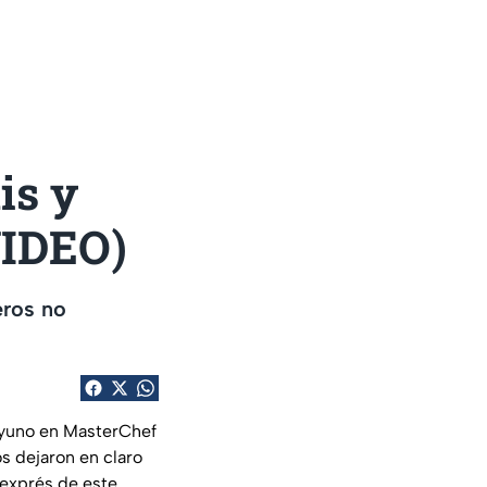
is y
VIDEO)
eros no
ayuno en MasterChef
s dejaron en claro
 exprés de este