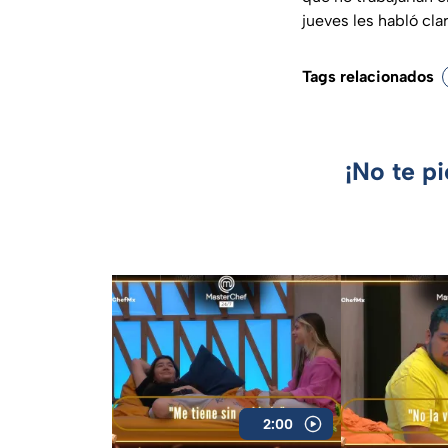
jueves les habló cla
Tags relacionados
¡No te p
2:00