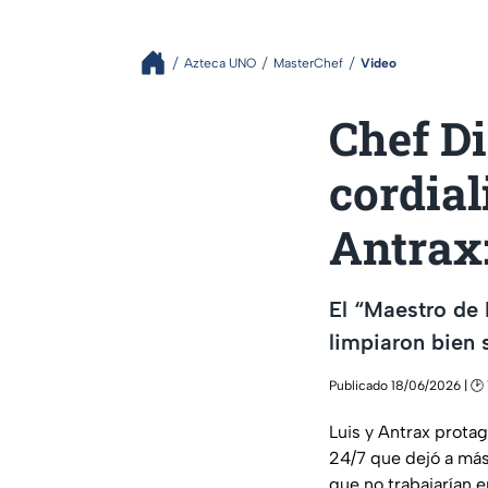
Azteca UNO
MasterChef
Video
Chef Di
cordial
Antrax:
El “Maestro de 
limpiaron bien 
Publicado 18/06/2026 | 🕑 
Luis y Antrax prot
24/7 que dejó a más
que no trabajarían e