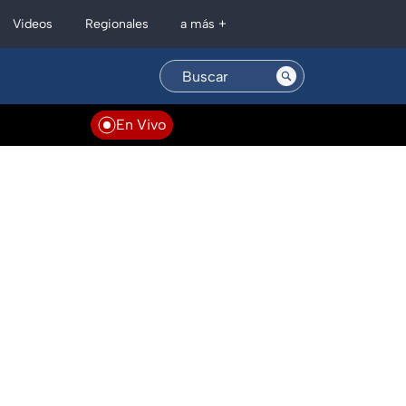
Regionales
Videos
a más +
En Vivo