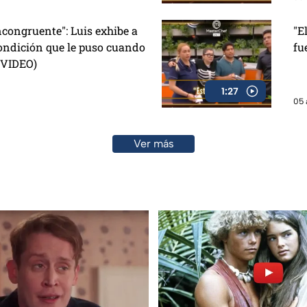
congruente": Luis exhibe a
"E
ondición que le puso cuando
fu
 (VIDEO)
1:27
05 
Ver más