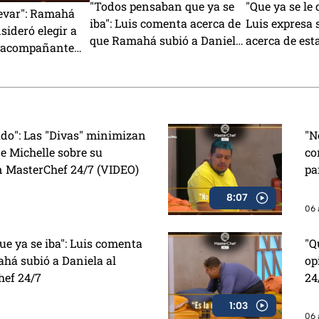
"Todos pensaban que ya se
"Que ya se le 
levar": Ramahá
iba": Luis comenta acerca de
Luis expresa 
sideró elegir a
que Ramahá subió a Daniela
acerca de est
 acompañante
al balcón en MasterChef
MasterChef 2
a del Mundo
24/7
VIDEO)
ado": Las "Divas" minimizan
"N
e Michelle sobre su
co
n MasterChef 24/7 (VIDEO)
pa
8:07
06 
e ya se iba": Luis comenta
"Q
há subió a Daniela al
op
hef 24/7
24
1:03
06 