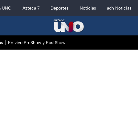
a UNO
Azteca 7
Deportes
Noticias
adn Noticias
as
En vivo PreShow y PostShow