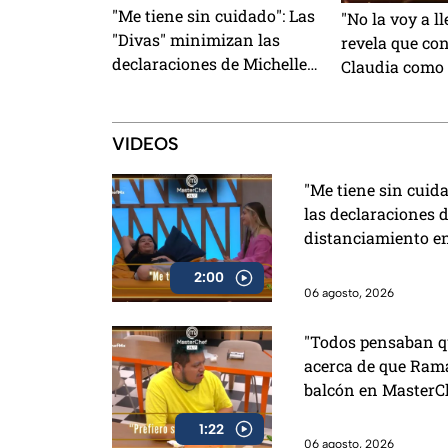
"Me tiene sin cuidado": Las
"No la voy a l
"Divas" minimizan las
revela que con
declaraciones de Michelle
Claudia como
sobre su distanciamiento en
para su salid
MasterChef 24/7 (VIDEO)
MasterChef (
VIDEOS
"Me tiene sin cuid
las declaraciones d
distanciamiento e
2:00
06 agosto, 2026
"Todos pensaban qu
acerca de que Rama
balcón en MasterC
1:22
06 agosto, 2026