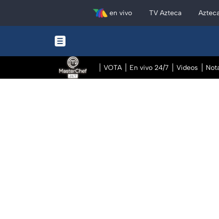
en vivo
TV Azteca
Aztec
VOTA
En vivo 24/7
Videos
Not