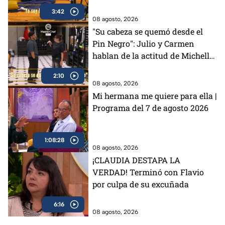
"Divas" en MasterChef 24/7
3:42
(VIDEO)
08 agosto, 2026
"Su cabeza se quemó desde el
Pin Negro": Julio y Carmen
hablan de la actitud de Michelle
en MasterChef 24/7 (VIDEO)
2:10
08 agosto, 2026
Mi hermana me quiere para ella |
Programa del 7 de agosto 2026
1:08:28
08 agosto, 2026
¡CLAUDIA DESTAPA LA
VERDAD! Terminó con Flavio
por culpa de su excuñada
6:16
08 agosto, 2026