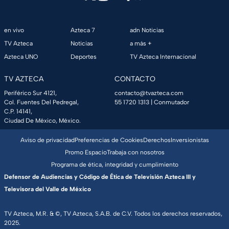
en vivo
Azteca 7
adn Noticias
TV Azteca
Noticias
a más +
Azteca UNO
Deportes
TV Azteca Internacional
TV AZTECA
CONTACTO
Periférico Sur 4121,
contacto@tvazteca.com
Col. Fuentes Del Pedregal,
55 1720 1313
| Conmutador
C.P. 14141,
Ciudad De México, México.
Aviso de privacidad
Preferencias de Cookies
Derechos
Inversionistas
Promo Espacio
Trabaja con nosotros
Programa de ética, integridad y cumplimiento
Defensor de Audiencias y Código de Ética de Televisión Azteca III y
Televisora del Valle de México
TV Azteca, M.R. & ©, TV Azteca, S.A.B. de C.V. Todos los derechos reservados,
2025.