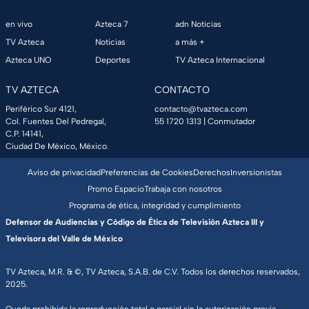
en vivo
Azteca 7
adn Noticias
TV Azteca
Noticias
a más +
Azteca UNO
Deportes
TV Azteca Internacional
TV AZTECA
CONTACTO
Periférico Sur 4121,
contacto@tvazteca.com
Col. Fuentes Del Pedregal,
55 1720 1313
| Conmutador
C.P. 14141,
Ciudad De México, México.
Aviso de privacidad
Preferencias de Cookies
Derechos
Inversionistas
Promo Espacio
Trabaja con nosotros
Programa de ética, integridad y cumplimiento
Defensor de Audiencias y Código de Ética de Televisión Azteca III y
Televisora del Valle de México
TV Azteca, M.R. & ©, TV Azteca, S.A.B. de C.V. Todos los derechos reservados,
2025.