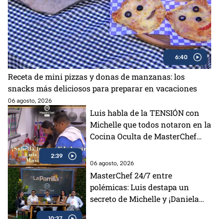
6:40
Receta de mini pizzas y donas de manzanas: los
snacks más deliciosos para preparar en vacaciones
06 agosto, 2026
Luis habla de la TENSIÓN con
Michelle que todos notaron en la
Cocina Oculta de MasterChef
24/7 (VIDEO)
2:39
06 agosto, 2026
MasterChef 24/7 entre
polémicas: Luis destapa un
secreto de Michelle y ¡Daniela
otra vez salvada!
10:37