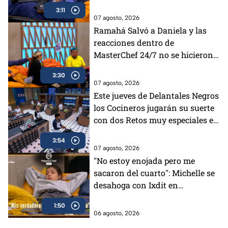
positivos en ella dentro de
3:11
MasterChef 24/7
07 agosto, 2026
Ramahá Salvó a Daniela y las
reacciones dentro de
MasterChef 24/7 no se hicieron
esperar, ¿Fue la mejor decisión?
3:30
07 agosto, 2026
Este jueves de Delantales Negros
los Cocineros jugarán su suerte
con dos Retos muy especiales en
MasterChef 24/7
3:54
07 agosto, 2026
"No estoy enojada pero me
sacaron del cuarto": Michelle se
desahoga con Ixdit en
MasterChef 24/7 (VIDEO)
1:50
06 agosto, 2026