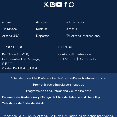
en vivo
Azteca 7
adn Noticias
TV Azteca
Noticias
a más +
Azteca UNO
Deportes
TV Azteca Internacional
TV AZTECA
CONTACTO
Periférico Sur 4121,
contacto@tvazteca.com
Col. Fuentes Del Pedregal,
55 1720 1313
| Conmutador
C.P. 14141,
Ciudad De México, México.
Aviso de privacidad
Preferencias de Cookies
Derechos
Inversionistas
Promo Espacio
Trabaja con nosotros
Programa de ética, integridad y cumplimiento
Defensor de Audiencias y Código de Ética de Televisión Azteca III y
Televisora del Valle de México
TV Azteca, M.R. & ©, TV Azteca, S.A.B. de C.V. Todos los derechos reservados,