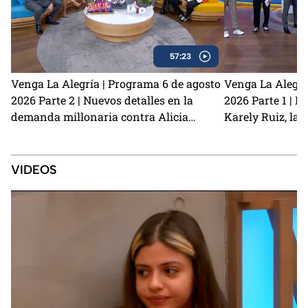
57:23
Venga La Alegría | Programa 6 de agosto
Venga La Alegrí
2026 Parte 2 | Nuevos detalles en la
2026 Parte 1 | N
demanda millonaria contra Alicia
Karely Ruiz, la 
Villarreal y Carlos Trejo como el primer
y cómo prevenir
Granjero confirmado para La Granja VIP
2
VIDEOS