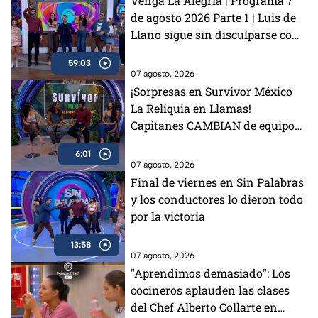
Venga La Alegría | Programa 7
de agosto 2026 Parte 1 | Luis de
Llano sigue sin disculparse con
Sasha Sokol, Arturo Carmona
59:03
habla de su hija Melenie y
07 agosto, 2026
preparamos unas ricas alitas
¡Sorpresas en Survivor México
BBQ con café
La Reliquia en Llamas!
Capitanes CAMBIAN de equipos
y Rey Grupero habla de su salida
6:01
07 agosto, 2026
Final de viernes en Sin Palabras
y los conductores lo dieron todo
por la victoria
13:58
07 agosto, 2026
"Aprendimos demasiado": Los
cocineros aplauden las clases
del Chef Alberto Collarte en