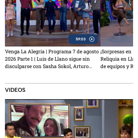
59:03
Venga La Alegría | Programa 7 de agosto
¡Sorpresas en S
2026 Parte 1 | Luis de Llano sigue sin
Reliquia en Ll
disculparse con Sasha Sokol, Arturo
de equipos y Re
Carmona habla de su hija Melenie y
salida
preparamos unas ricas alitas BBQ con
café
VIDEOS