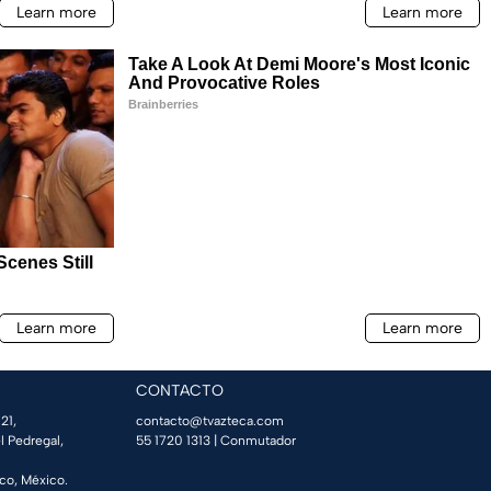
CONTACTO
21,
contacto@tvazteca.com
l Pedregal,
55 1720 1313
| Conmutador
co, México.