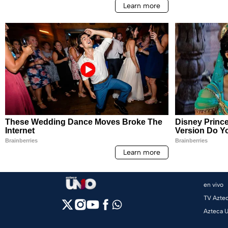
en vivo
TV Azte
Azteca 