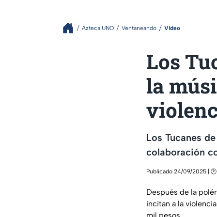
Azteca UNO
Ventaneando
Video
Los Tu
la músi
violen
Los Tucanes de
colaboración co
Publicado 24/09/2025 | 🕑
Después de la polé
incitan a la violenc
mil pesos.