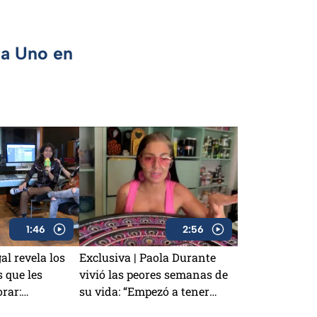
ca Uno en
1:46
2:56
l revela los
Exclusiva | Paola Durante
s que les
vivió las peores semanas de
orar:
su vida: “Empezó a tener
ción con los
convulsiones”