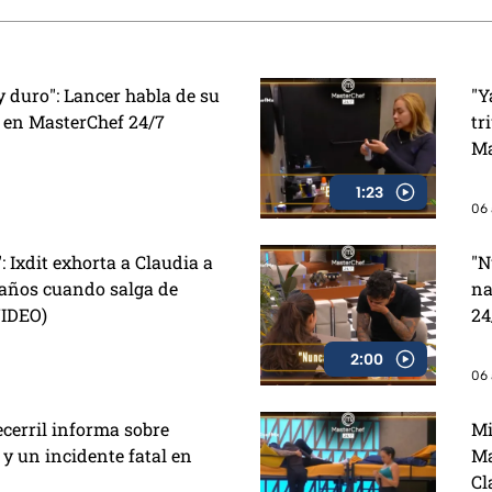
Aguilar?
duro": Lancer habla de su
"Y
 en MasterChef 24/7
tr
Ma
1:23
06 
": Ixdit exhorta a Claudia a
"N
eaños cuando salga de
na
VIDEO)
24
2:00
06 
ecerril informa sobre
Mi
 y un incidente fatal en
Ma
Cl