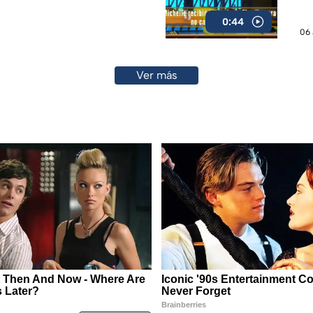
0:44
06 
Ver más