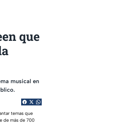
een que
la
tema musical en
blico.
antar temas que
 fue de más de 700