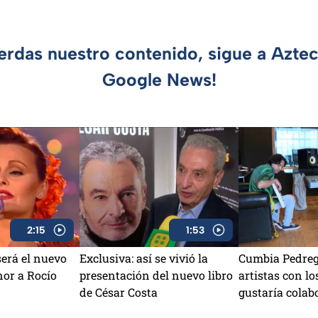
ierdas nuestro contenido, sigue a Azte
Google News!
2:15
1:53
será el nuevo
Exclusiva: así se vivió la
Cumbia Pedrega
or a Rocío
presentación del nuevo libro
artistas con lo
de César Costa
gustaría colab
¿Lanzarán can