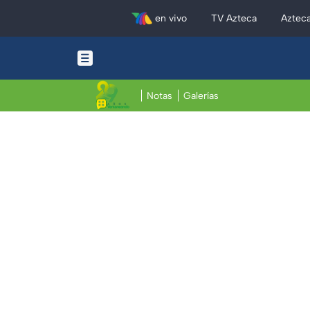
en vivo
TV Azteca
Aztec
Notas
Galerías