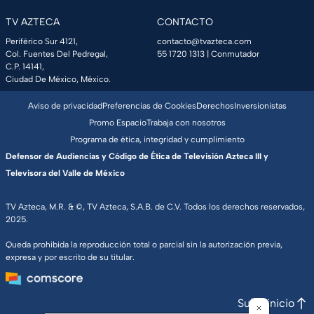
TV AZTECA
CONTACTO
Periférico Sur 4121,
contacto@tvazteca.com
Col. Fuentes Del Pedregal,
55 1720 1313
| Conmutador
C.P. 14141,
Ciudad De México, México.
Aviso de privacidad
Preferencias de Cookies
Derechos
Inversionistas
Promo Espacio
Trabaja con nosotros
Programa de ética, integridad y cumplimiento
Defensor de Audiencias y Código de Ética de Televisión Azteca III y
Televisora del Valle de México
TV Azteca, M.R. & ©, TV Azteca, S.A.B. de C.V. Todos los derechos reservados,
2025.
Queda prohibida la reproducción total o parcial sin la autorización previa,
expresa y por escrito de su titular.
Subir inicio