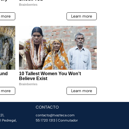
CONTACTO
21,
contacto@tvazteca.com
l Pedregal,
55 1720 1313
| Conmutador