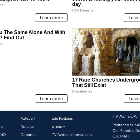
TV AZTECA
Azteca 7
adn Noticias
Periférico Sur 41
ca
Noticias
a más +
Col. Fuentes De
UNO
Deportes
TV Azteca Internacional
C.P. 14141,