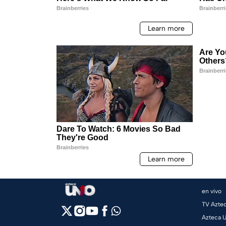
en vivo
TV Azte
Azteca 