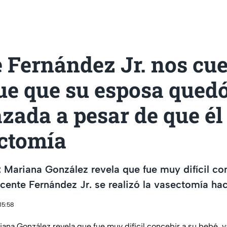
 Fernández Jr. nos cu
ue que su esposa qued
ada a pesar de que él 
ectomía
: Mariana González revela que fue muy difícil co
cente Fernández Jr. se realizó la vasectomía ha
15:58
iana González revela que fue muy difícil concebir a su bebé, 