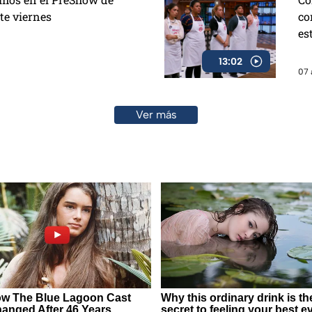
te viernes
co
es
13:02
07 
Ver más