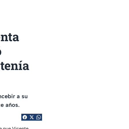
enta
ó
tenía
ncebir a su
ce años.
ya que Vicente