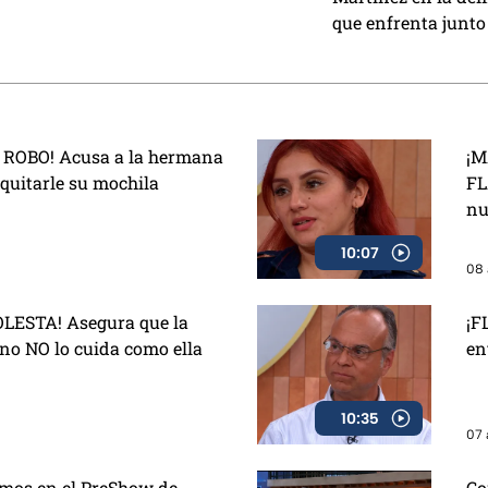
lo que está
a extrañar”
que enfrenta junto 
Villarreal: “Si se r
esté presente, ahí 
ROBO! Acusa a la hermana
¡M
 quitarle su mochila
FL
nu
10:07
08 
ESTA! Asegura que la
¡F
no NO lo cuida como ella
en
10:35
07 
vimos en el PreShow de
Co