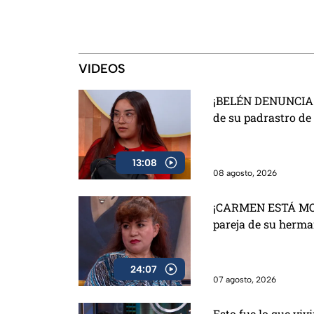
concentrada en 
haciendo”
VIDEOS
¡BELÉN DENUNCIA 
de su padrastro de
13:08
08 agosto, 2026
¡CARMEN ESTÁ MOL
pareja de su herma
24:07
07 agosto, 2026
Esto fue lo que vi