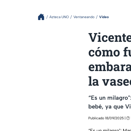
Azteca UNO
Ventaneando
Video
Vicente
cómo f
embaraz
la vas
“Es un milagro"
bebé, ya que Vi
Publicado 18/09/2025 | 🕑 
“Es un milagro": Mar