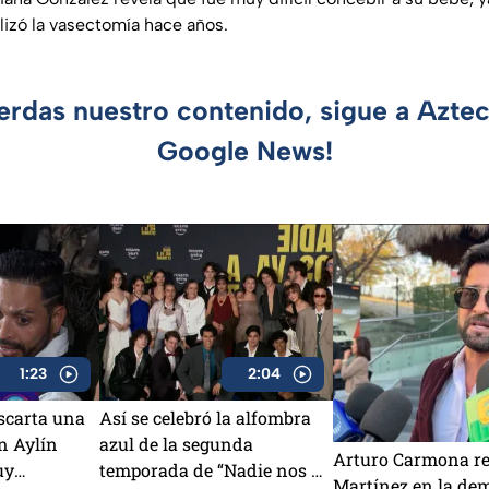
lizó la vasectomía hace años.
ierdas nuestro contenido, sigue a Azte
Google News!
1:23
2:04
scarta una
Así se celebró la alfombra
n Aylín
azul de la segunda
Arturo Carmona re
uy
temporada de “Nadie nos va
Martínez en la de