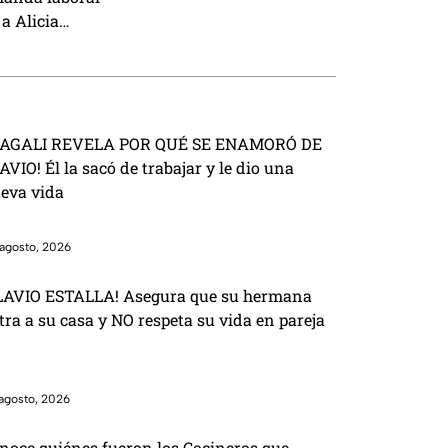
muerte de Octavio Ocaña
a Alicia
equiere que yo
voy a estar”
AGALI REVELA POR QUÉ SE ENAMORÓ DE
AVIO! Él la sacó de trabajar y le dio una
eva vida
agosto, 2026
LAVIO ESTALLA! Asegura que su hermana
tra a su casa y NO respeta su vida en pareja
agosto, 2026
noce quiénes fueron los Cocineros que