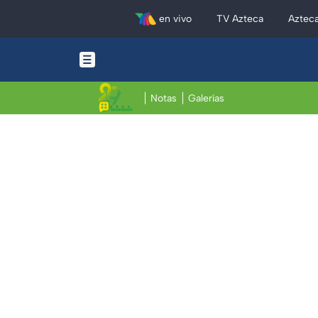
en vivo
TV Azteca
Aztec
Notas
Galerías