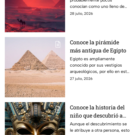
probablemente pocos
conocían como uno lleno de
pirámides, pero hoy se
28 julio, 2026
aprenderá de qué civilización
vienen esas grandes
estructuras.
Conoce la pirámide
más antigua de Egipto
Egipto es ampliamente
conocido por sus vestigios
arqueológicos, por ello en esta
ocasión toca conocer todo
27 julio, 2026
sobre la Pirámide Escalonada
de Zoser. Esto se sabe.
Conoce la historia del
niño que descubrió a
Tutankamón
Aunque el descubrimiento se
le atribuye a otra persona, esto