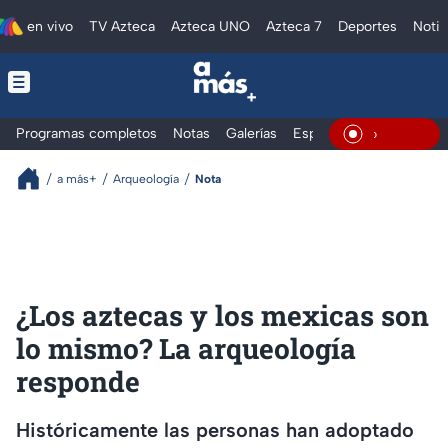
en vivo
TV Azteca
Azteca UNO
Azteca 7
Deportes
Notic
Programas completos
Notas
Galerías
Especiales
En Vivo
a más+
Arqueología
Nota
¿Los aztecas y los mexicas son
lo mismo? La arqueología
responde
Históricamente las personas han adoptado