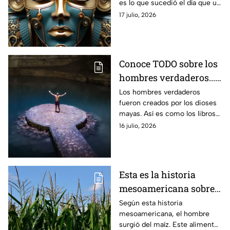
es lo que sucedió el día que un
niño se encontró con los
17 julio, 2026
restos del legendario
Tutankamón.
Conoce TODO sobre los
hombres verdaderos...
creados por los dioses
Los hombres verdaderos
fueron creados por los dioses
mayas
mayas. Así es como los libros
sagrados de esta civilización
16 julio, 2026
mesoamericana cuenta el
origen del ser humano.
Esta es la historia
mesoamericana sobre
el origen del hombre a
Según esta historia
mesoamericana, el hombre
través del maíz
surgió del maíz. Este alimento