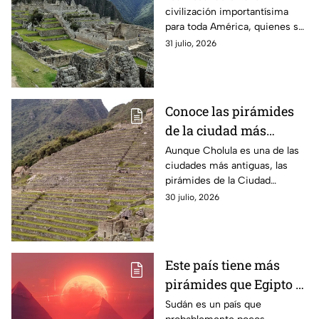
civilización importantísima
para toda América, quienes se
establecieron específicamente
31 julio, 2026
en el cono sur. Ellos creían en
estos dioses.
Conoce las pirámides
de la ciudad más
antigua de América
Aunque Cholula es una de las
ciudades más antiguas, las
pirámides de la Ciudad
Sagrada en Perú son
30 julio, 2026
reconocidas como las
primeras de América Latina.
Este país tiene más
pirámides que Egipto y
pocos lo conocen
Sudán es un país que