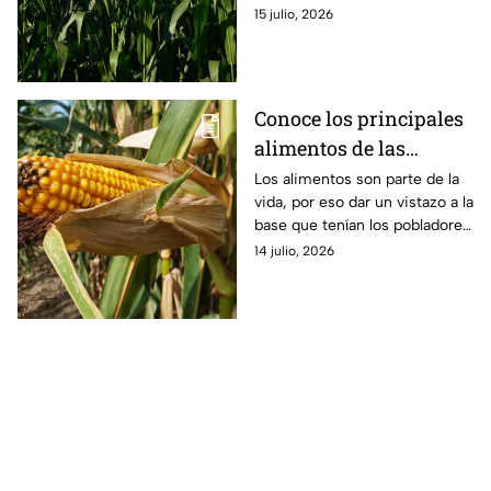
base del México Antiguo
15 julio, 2026
permitió que la vida iniciara.
Así se narra el origen.
Conoce los principales
alimentos de las
civilizaciones
Los alimentos son parte de la
vida, por eso dar un vistazo a la
mesoamericanas
base que tenían los pobladores
del México Antiguo ilustra lo
14 julio, 2026
milenario de algunas comidas.