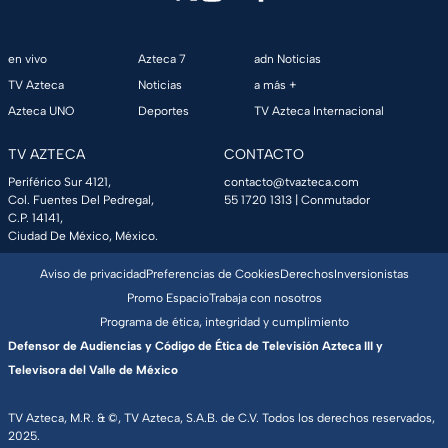
en vivo
Azteca 7
adn Noticias
TV Azteca
Noticias
a más +
Azteca UNO
Deportes
TV Azteca Internacional
TV AZTECA
CONTACTO
Periférico Sur 4121,
contacto@tvazteca.com
Col. Fuentes Del Pedregal,
55 1720 1313
| Conmutador
C.P. 14141,
Ciudad De México, México.
Aviso de privacidad
Preferencias de Cookies
Derechos
Inversionistas
Promo Espacio
Trabaja con nosotros
Programa de ética, integridad y cumplimiento
Defensor de Audiencias y Código de Ética de Televisión Azteca III y
Televisora del Valle de México
TV Azteca, M.R. & ©, TV Azteca, S.A.B. de C.V. Todos los derechos reservados,
2025.