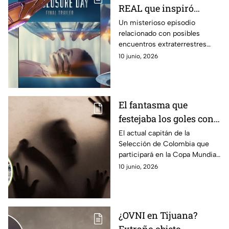
REAL que inspiró
Disclosure Day, la
Un misterioso episodio
relacionado con posibles
nueva película de
encuentros extraterrestres
Steven Spielberg sobre
habría inspirado la nueva
10 junio, 2026
los extraterrestres
apuesta cinematográfica de
Steven Spielberg.
El fantasma que
festejaba los goles con
el capitán de la
El actual capitán de la
Selección de Colombia que
Selección de Colombia
participará en la Copa Mundial
cuando jugaba en el
de la FIFA 2026 TM, no sabía
10 junio, 2026
Porto
que un fantasma estaba en las
tribunas cuando metía un gol
en Europa.
¿OVNI en Tijuana?
Extraño objeto