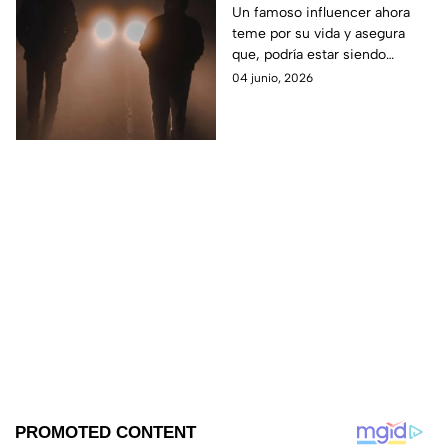
OVNIS teme por su
Un famoso influencer ahora
teme por su vida y asegura
vida, ¿está siendo
que, podría estar siendo
vigilado por los
vigilado por los Hombres de
04 junio, 2026
hombres de negro?
Negro luego de haber subido
un video de OVNIS.