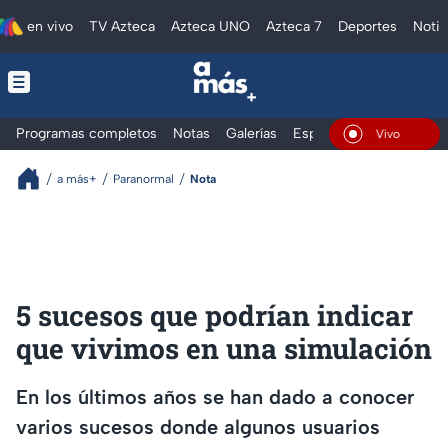
en vivo
TV Azteca
Azteca UNO
Azteca 7
Deportes
Notic
Programas completos
Notas
Galerías
Especiales
En Vivo
a más+
Paranormal
Nota
5 sucesos que podrían indicar
que vivimos en una simulación
En los últimos años se han dado a conocer
varios sucesos donde algunos usuarios