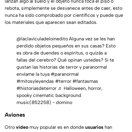
lanzan algo al suelo y el objeto nunca toca el piso o
rebota, simplemente se desvanece antes de caer, esto
nunca ha sido comprobado por científicos y puede que
los materiales que aparecen sean editados.
@laclaviculadeloinedito
Alguna vez se les han
perdido objetos pequeños en sus casas? Esto
es obra de duendes o espíritus, o quizás a
fallas del cerebro? Qué opinan ustedes? Si te
gustan las historias de terror y paranormal
envíame la tuya
#paranormal
#mitosyleyendas
#terror
#fantasmas
#historiasdeterror
♬ Halloween, horror,
spooky cinematic background
music(852258) - domino
Aviones
Otro
video
muy popular es en donde
usuarios
han