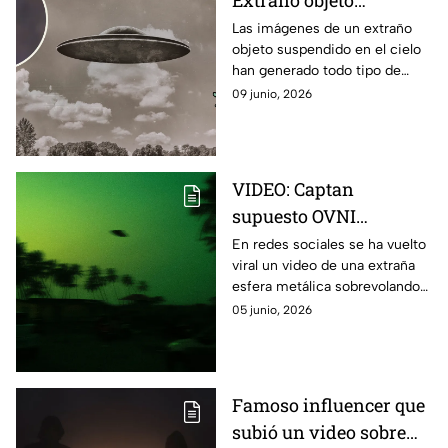
triangular inmóvil
Las imágenes de un extraño
objeto suspendido en el cielo
sorprende a habitantes
han generado todo tipo de
y causa debate
especulaciones.
09 junio, 2026
VIDEO: Captan
supuesto OVNI
sobrevolando zona de
En redes sociales se ha vuelto
viral un video de una extraña
Polanco en la Ciudad
esfera metálica sobrevolando
de México
la zona de Polanco, en la
05 junio, 2026
Ciudad de México, y
comienzan a preguntarse si se
trata de un ovni.
Famoso influencer que
subió un video sobre