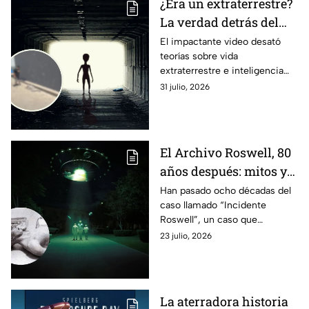
¿Era un extraterrestre?
identificados y luces extrañas.
La verdad detrás del
supuesto cadáver
El impactante video desató
teorías sobre vida
alienígena que generó
extraterrestre e inteligencia
caos en una tienda
artificial antes de conocerse la
31 julio, 2026
verdad.
El Archivo Roswell, 80
años después: mitos y
realidades del
Han pasado ocho décadas del
caso llamado “Incidente
incidente alienígena
Roswell”, un caso que
más famoso de la
continúa alimentando teorías
23 julio, 2026
historia
sobre vida alienígena y
conspiraciones
gubernamentales.
La aterradora historia