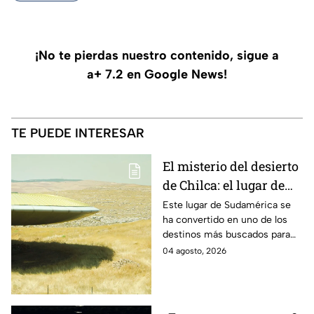
¡No te pierdas nuestro contenido, sigue a
a+ 7.2 en Google News!
TE PUEDE INTERESAR
El misterio del desierto
de Chilca: el lugar de
Perú donde miles
Este lugar de Sudamérica se
ha convertido en uno de los
aseguran haber visto
destinos más buscados para
OVNIS
quienes buscan presenciar
04 agosto, 2026
fenómenos inexplicables ya
que según es una zona donde
se han reportado encuentros
con objetos voladores no