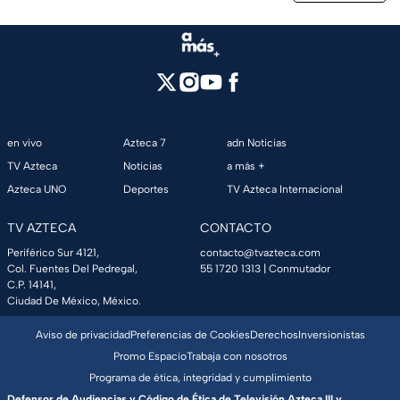
en vivo
Azteca 7
adn Noticias
TV Azteca
Noticias
a más +
Azteca UNO
Deportes
TV Azteca Internacional
TV AZTECA
CONTACTO
Periférico Sur 4121,
contacto@tvazteca.com
Col. Fuentes Del Pedregal,
55 1720 1313
| Conmutador
C.P. 14141,
Ciudad De México, México.
Aviso de privacidad
Preferencias de Cookies
Derechos
Inversionistas
Promo Espacio
Trabaja con nosotros
Programa de ética, integridad y cumplimiento
Defensor de Audiencias y Código de Ética de Televisión Azteca III y