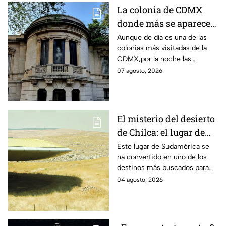
La colonia de CDMX
donde más se aparecen
fantasmas y causa más
Aunque de día es una de las
colonias más visitadas de la
miedo, según la IA
CDMX,por la noche las
historias cambian.
07 agosto, 2026
El misterio del desierto
de Chilca: el lugar de
Perú donde miles
Este lugar de Sudamérica se
ha convertido en uno de los
aseguran haber visto
destinos más buscados para
OVNIS
quienes buscan presenciar
04 agosto, 2026
fenómenos inexplicables ya
que según es una zona donde
se han reportado encuentros
con objetos voladores no