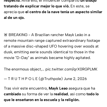
respecto.
Ante ello, el influencer compartió
un dibujo
tratando de explicar mejor lo que vió.
En este, se
aprecia que
el centro de la nave tenía un aspecto similar
al de un ojo.
🚨 BREAKING - A Brazilian rancher Mayk Leão in a
remote mountain range captured extraordinary footage
of a massive disc-shaped UFO hovering over woods at
dusk, emitting eerie sounds identical to those in the
movie "D-Day" as animals became highly agitated.
The enormous object,…
pic.twitter.com/qrX0RGPLMK
— T R U T H P O L E (@Truthpole)
June 2, 2026
Tras vivir este encuentro,
Mayk Leao
asegura que ha
cambiado
su forma de ver la
realidad
, así como
todo lo
que le enseñaron en la escuela y la religión.