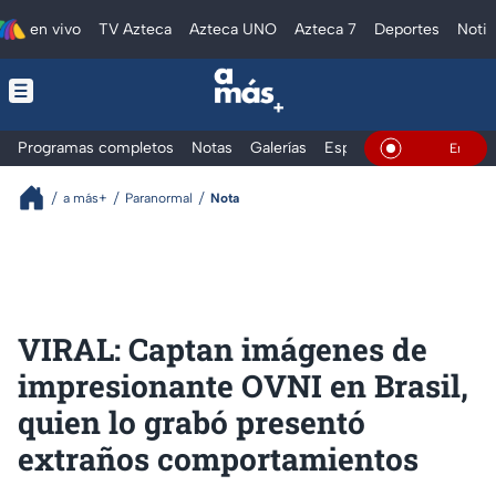
en vivo
TV Azteca
Azteca UNO
Azteca 7
Deportes
Notic
Programas completos
Notas
Galerías
Especiales
En Vivo
a más+
Paranormal
Nota
VIRAL: Captan imágenes de
impresionante OVNI en Brasil,
quien lo grabó presentó
extraños comportamientos