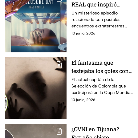
REAL que inspiró
Disclosure Day, la
Un misterioso episodio
relacionado con posibles
nueva película de
encuentros extraterrestres
Steven Spielberg sobre
habría inspirado la nueva
10 junio, 2026
los extraterrestres
apuesta cinematográfica de
Steven Spielberg.
El fantasma que
festejaba los goles con
el capitán de la
El actual capitán de la
Selección de Colombia que
Selección de Colombia
participará en la Copa Mundial
cuando jugaba en el
de la FIFA 2026 TM, no sabía
10 junio, 2026
Porto
que un fantasma estaba en las
tribunas cuando metía un gol
en Europa.
¿OVNI en Tijuana?
Extraño objeto