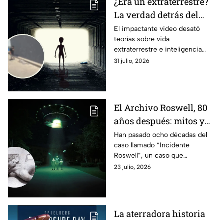
¿Era un extraterrestre?
identificados y luces extrañas.
La verdad detrás del
supuesto cadáver
El impactante video desató
teorías sobre vida
alienígena que generó
extraterrestre e inteligencia
caos en una tienda
artificial antes de conocerse la
31 julio, 2026
verdad.
El Archivo Roswell, 80
años después: mitos y
realidades del
Han pasado ocho décadas del
caso llamado “Incidente
incidente alienígena
Roswell”, un caso que
más famoso de la
continúa alimentando teorías
23 julio, 2026
historia
sobre vida alienígena y
conspiraciones
gubernamentales.
La aterradora historia