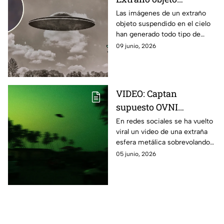
triangular inmóvil
Las imágenes de un extraño
objeto suspendido en el cielo
sorprende a habitantes
han generado todo tipo de
y causa debate
especulaciones.
09 junio, 2026
VIDEO: Captan
supuesto OVNI
sobrevolando zona de
En redes sociales se ha vuelto
viral un video de una extraña
Polanco en la Ciudad
esfera metálica sobrevolando
de México
la zona de Polanco, en la
05 junio, 2026
Ciudad de México, y
comienzan a preguntarse si se
trata de un ovni.