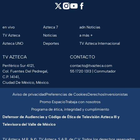
en vivo
Azteca 7
adn Noticias
TV Azteca
Noticias
a más +
Azteca UNO
Deportes
TV Azteca Internacional
TV AZTECA
CONTACTO
Periférico Sur 4121,
contacto@tvazteca.com
Col. Fuentes Del Pedregal,
55 1720 1313
| Conmutador
C.P. 14141,
Ciudad De México, México.
Aviso de privacidad
Preferencias de Cookies
Derechos
Inversionistas
Promo Espacio
Trabaja con nosotros
Programa de ética, integridad y cumplimiento
Defensor de Audiencias y Código de Ética de Televisión Azteca III y
Televisora del Valle de México
TV Azteca, M.R. & ©, TV Azteca, S.A.B. de C.V. Todos los derechos reservados,