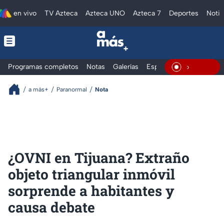
en vivo
TV Azteca
Azteca UNO
Azteca 7
Deportes
Notic
Programas completos
Notas
Galerías
Especiales
En Vivo
a más+
Paranormal
Nota
¿OVNI en Tijuana? Extraño
objeto triangular inmóvil
sorprende a habitantes y
causa debate