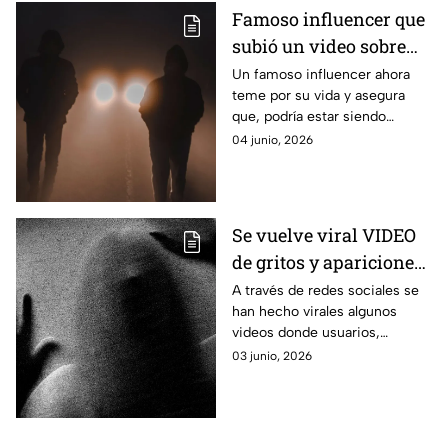
Famoso influencer que
subió un video sobre
OVNIS teme por su
Un famoso influencer ahora
teme por su vida y asegura
vida, ¿está siendo
que, podría estar siendo
vigilado por los
vigilado por los Hombres de
04 junio, 2026
hombres de negro?
Negro luego de haber subido
un video de OVNIS.
Se vuelve viral VIDEO
de gritos y apariciones
de "fantasmas" en el
A través de redes sociales se
han hecho virales algunos
Puente de la Concordia
videos donde usuarios,
en la CDMX, donde
especialmente conductores de
03 junio, 2026
sucedió la explosión de
motos, captan supuestos
la pipa de gas
fantasmas en el Puente de la
Concordia en la CDMX.