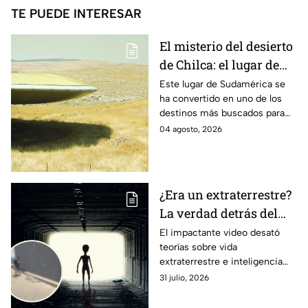
TE PUEDE INTERESAR
El misterio del desierto
de Chilca: el lugar de
Perú donde miles
Este lugar de Sudamérica se
ha convertido en uno de los
aseguran haber visto
destinos más buscados para
OVNIS
quienes buscan presenciar
04 agosto, 2026
fenómenos inexplicables ya
que según es una zona donde
se han reportado encuentros
con objetos voladores no
¿Era un extraterrestre?
identificados y luces extrañas.
La verdad detrás del
supuesto cadáver
El impactante video desató
teorías sobre vida
alienígena que generó
extraterrestre e inteligencia
caos en una tienda
artificial antes de conocerse la
31 julio, 2026
verdad.