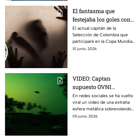
El fantasma que
festejaba los goles con
el capitán de la
El actual capitán de la
Selección de Colombia que
Selección de Colombia
participará en la Copa Mundial
cuando jugaba en el
de la FIFA 2026 TM, no sabía
10 junio, 2026
Porto
que un fantasma estaba en las
tribunas cuando metía un gol
en Europa.
VIDEO: Captan
supuesto OVNI
sobrevolando zona de
En redes sociales se ha vuelto
viral un video de una extraña
Polanco en la Ciudad
esfera metálica sobrevolando
de México
la zona de Polanco, en la
05 junio, 2026
Ciudad de México, y
comienzan a preguntarse si se
trata de un ovni.