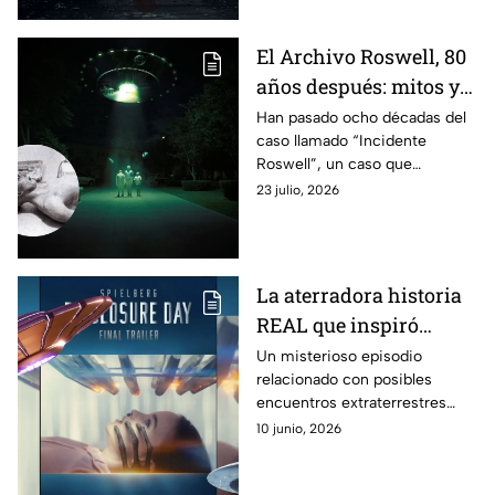
El Archivo Roswell, 80
años después: mitos y
realidades del
Han pasado ocho décadas del
caso llamado “Incidente
incidente alienígena
Roswell”, un caso que
más famoso de la
continúa alimentando teorías
23 julio, 2026
historia
sobre vida alienígena y
conspiraciones
gubernamentales.
La aterradora historia
REAL que inspiró
Disclosure Day, la
Un misterioso episodio
relacionado con posibles
nueva película de
encuentros extraterrestres
Steven Spielberg sobre
habría inspirado la nueva
10 junio, 2026
los extraterrestres
apuesta cinematográfica de
Steven Spielberg.