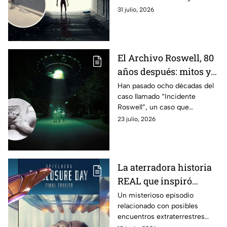
caos en una tienda
artificial antes de conocerse la
31 julio, 2026
verdad.
El Archivo Roswell, 80
años después: mitos y
realidades del
Han pasado ocho décadas del
caso llamado “Incidente
incidente alienígena
Roswell”, un caso que
más famoso de la
continúa alimentando teorías
23 julio, 2026
historia
sobre vida alienígena y
conspiraciones
gubernamentales.
La aterradora historia
REAL que inspiró
Disclosure Day, la
Un misterioso episodio
relacionado con posibles
nueva película de
encuentros extraterrestres
Steven Spielberg sobre