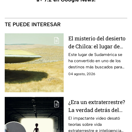
TE PUEDE INTERESAR
El misterio del desierto
de Chilca: el lugar de
Perú donde miles
Este lugar de Sudamérica se
ha convertido en uno de los
aseguran haber visto
destinos más buscados para
OVNIS
quienes buscan presenciar
04 agosto, 2026
fenómenos inexplicables ya
que según es una zona donde
se han reportado encuentros
con objetos voladores no
¿Era un extraterrestre?
identificados y luces extrañas.
La verdad detrás del
supuesto cadáver
El impactante video desató
teorías sobre vida
alienígena que generó
extraterrestre e inteligencia