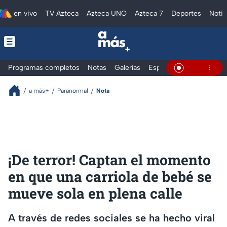
en vivo
TV Azteca
Azteca UNO
Azteca 7
Deportes
Notic
Programas completos
Notas
Galerías
Especiales
En Vivo
a más+
Paranormal
Nota
¡De terror! Captan el momento
en que una carriola de bebé se
mueve sola en plena calle
A través de redes sociales se ha hecho viral