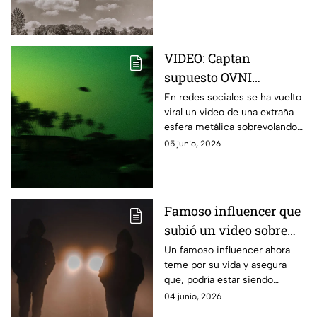
VIDEO: Captan
supuesto OVNI
sobrevolando zona de
En redes sociales se ha vuelto
viral un video de una extraña
Polanco en la Ciudad
esfera metálica sobrevolando
de México
la zona de Polanco, en la
05 junio, 2026
Ciudad de México, y
comienzan a preguntarse si se
trata de un ovni.
Famoso influencer que
subió un video sobre
OVNIS teme por su
Un famoso influencer ahora
teme por su vida y asegura
vida, ¿está siendo
que, podría estar siendo
vigilado por los
vigilado por los Hombres de
04 junio, 2026
hombres de negro?
Negro luego de haber subido