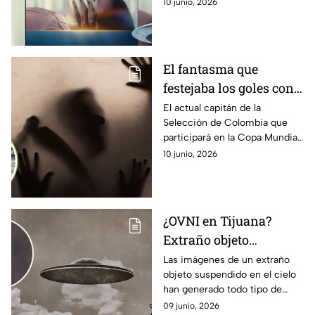
habría inspirado la nueva
10 junio, 2026
los extraterrestres
apuesta cinematográfica de
Steven Spielberg.
El fantasma que
festejaba los goles con
el capitán de la
El actual capitán de la
Selección de Colombia que
Selección de Colombia
participará en la Copa Mundial
cuando jugaba en el
de la FIFA 2026 TM, no sabía
10 junio, 2026
Porto
que un fantasma estaba en las
tribunas cuando metía un gol
en Europa.
¿OVNI en Tijuana?
Extraño objeto
triangular inmóvil
Las imágenes de un extraño
objeto suspendido en el cielo
sorprende a habitantes
han generado todo tipo de
y causa debate
especulaciones.
09 junio, 2026