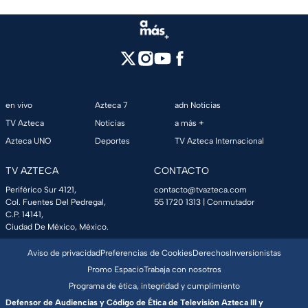
en vivo
Azteca 7
adn Noticias
TV Azteca
Noticias
a más +
Azteca UNO
Deportes
TV Azteca Internacional
TV AZTECA
CONTACTO
Periférico Sur 4121,
contacto@tvazteca.com
Col. Fuentes Del Pedregal,
55 1720 1313
| Conmutador
C.P. 14141,
Ciudad De México, México.
Aviso de privacidad
Preferencias de Cookies
Derechos
Inversionistas
Promo Espacio
Trabaja con nosotros
Programa de ética, integridad y cumplimiento
Defensor de Audiencias y Código de Ética de Televisión Azteca III y