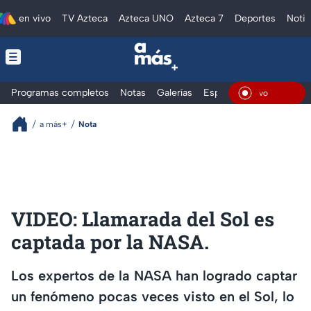
en vivo
TV Azteca
Azteca UNO
Azteca 7
Deportes
Notic
Programas completos
Notas
Galerías
Especiales
En Vivo
a más+
Nota
VIDEO: Llamarada del Sol es
captada por la NASA.
Los expertos de la NASA han logrado captar
un fenómeno pocas veces visto en el Sol, lo