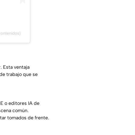
ocontenidos)
. Esta ventaja
de trabajo que se
·E
o editores IA de
escena común.
star tomados de frente.