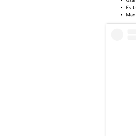
Usar
Evit
Mant