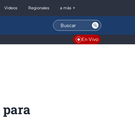
Regionales
Videos
a más +
En Vivo
 para