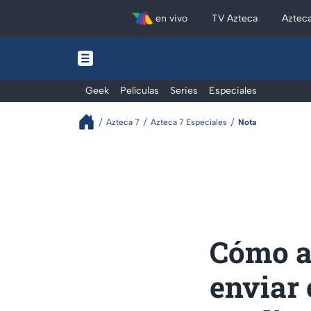
en vivo
TV Azteca
Aztec
Geek
Películas
Series
Especiales
Azteca 7
Azteca 7 Especiales
Nota
Cómo a
enviar