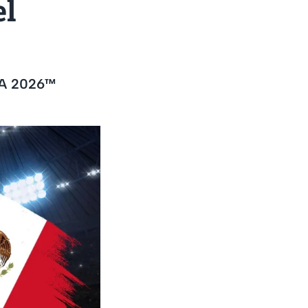
el
IFA 2026™