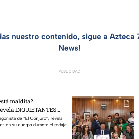
das nuestro contenido, sigue a Azteca
News!
PUBLICIDAD
está maldita?
 revela INQUIETANTES
 cuerpo durante la
agonista de “El Conjuro”, revela
les en su cuerpo durante el rodaje
a película