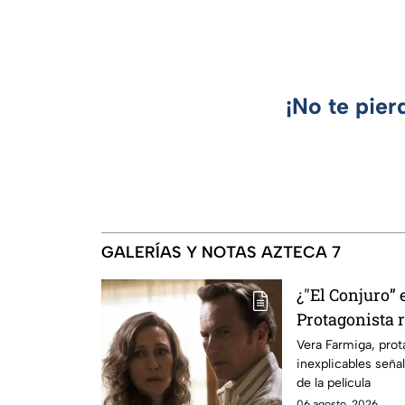
¡No te pier
GALERÍAS Y NOTAS AZTECA 7
¿"El Conjuro” 
Protagonista
señales en su
Vera Farmiga, prot
inexplicables seña
grabación de l
de la película
06 agosto, 2026