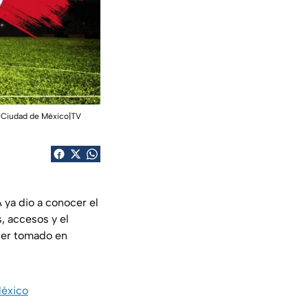
io Ciudad de México|TV
A ya dio a conocer el
, accesos y el
 ser tomado en
México