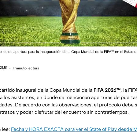
arios de apertura para la inauguración de la Copa Mundial de la FIFA™️ en el Estad
21:51
1 minuto lectura
l partido inaugural de la Copa Mundial de la
FIFA 2026™,
la FIF
ara los asistentes, en donde se mencionan aperturas de puertas
idades. De acuerdo con las observaciones, el protocolo debe
etrasos y poder disfrutar del encuentro sin contratiempos.
 lee:
Fecha y HORA EXACTA para ver el State of Play desde 