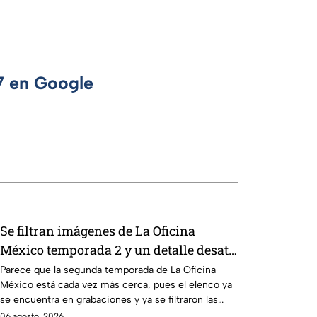
 7 en Google
Se filtran imágenes de La Oficina
México temporada 2 y un detalle desata
teorías entre los fans
Parece que la segunda temporada de La Oficina
México está cada vez más cerca, pues el elenco ya
se encuentra en grabaciones y ya se filtraron las
primeras imágenes del set.
06 agosto, 2026