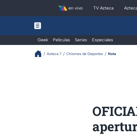
en vivo
TV Azteca
Aztec
Geek
Películas
Series
Especiales
Azteca 7
Chismes de Deportes
Nota
OFICIAL
apertur