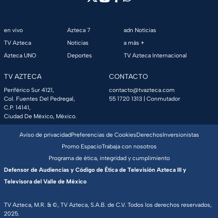
en vivo
Azteca 7
adn Noticias
TV Azteca
Noticias
a más +
Azteca UNO
Deportes
TV Azteca Internacional
TV AZTECA
CONTACTO
Periférico Sur 4121,
contacto@tvazteca.com
Col. Fuentes Del Pedregal,
55 1720 1313
| Conmutador
C.P. 14141,
Ciudad De México, México.
Aviso de privacidad
Preferencias de Cookies
Derechos
Inversionistas
Promo Espacio
Trabaja con nosotros
Programa de ética, integridad y cumplimiento
Defensor de Audiencias y Código de Ética de Televisión Azteca III y
Televisora del Valle de México
TV Azteca, M.R. & ©, TV Azteca, S.A.B. de C.V. Todos los derechos reservados,
2025.