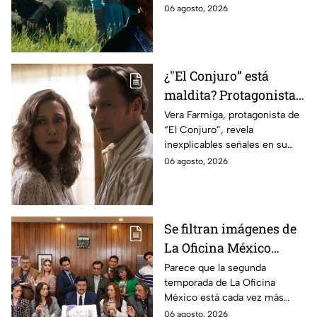
cinematográfica del popular
06 agosto, 2026
videojuego.
¿"El Conjuro” está
maldita? Protagonista
revela INQUIETANTES
Vera Farmiga, protagonista de
“El Conjuro”, revela
señales en su cuerpo
inexplicables señales en su
durante la grabación de
cuerpo durante el rodaje de la
06 agosto, 2026
la película
película
Se filtran imágenes de
La Oficina México
temporada 2 y un
Parece que la segunda
temporada de La Oficina
detalle desata teorías
México está cada vez más
entre los fans
cerca, pues el elenco ya se
06 agosto, 2026