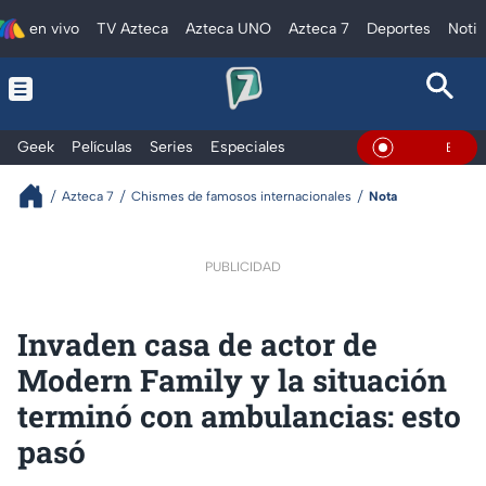
en vivo
TV Azteca
Azteca UNO
Azteca 7
Deportes
Notic
Geek
Películas
Series
Especiales
En Vivo
Azteca 7
Chismes de famosos internacionales
Nota
PUBLICIDAD
Invaden casa de actor de
Modern Family y la situación
terminó con ambulancias: esto
pasó