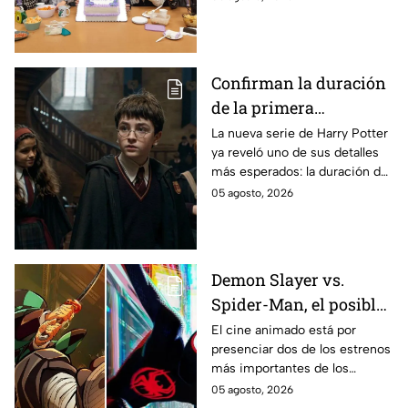
encuentra en grabaciones y ya
se filtraron las primeras
imágenes del set.
Confirman la duración
de la primera
temporada de Harry
La nueva serie de Harry Potter
ya reveló uno de sus detalles
Potter y emocionará a
más esperados: la duración de
los fans de los libros
la primera temporada basada
05 agosto, 2026
en los libros de J.K. Rowling.
Demon Slayer vs.
Spider-Man, el posible
gran enfrentamiento
El cine animado está por
presenciar dos de los estrenos
en taquilla del 2027
más importantes de los
últimos años.
05 agosto, 2026