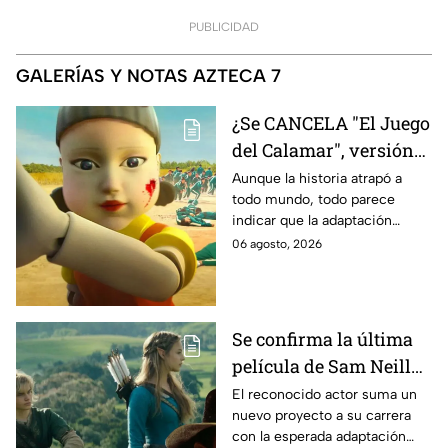
PUBLICIDAD
GALERÍAS Y NOTAS AZTECA 7
¿Se CANCELA "El Juego
del Calamar", versión
Estados Unidos? Esto
Aunque la historia atrapó a
todo mundo, todo parece
es lo que se sabe al
indicar que la adaptación
momento
podría ser cancelada:
06 agosto, 2026
Se confirma la última
película de Sam Neill
antes de morir: esto es
El reconocido actor suma un
nuevo proyecto a su carrera
lo que se sabe hasta
con la esperada adaptación
ahora