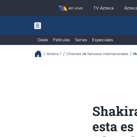
en vivo
TV Azteca
Aztec
Geek
Películas
Series
Especiales
Azteca 7
Chismes de famosos internacionales
N
Shakir
esta es