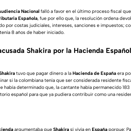
udiencia Nacional
falló a favor en el último proceso fiscal qu
ibutaria Española
, fue por ello que, la resolución ordena devo
o por costas judiciales, intereses, sanciones e impuestos; con
 tenía 8 años de haber iniciado.
acusada Shakira por la Hacienda Españo
Shakira
tuvo que pagar dinero a la
Hacienda de España
era po
ar si la colombiana tenía que ser considerada residente fisca
 se había determinado que, la cantante había permanecido 183
ritorio español para que ya pudiera contribuir como una resid
cienda
argumentaba que
Shakira
sí vivía en
España
porque: Pa