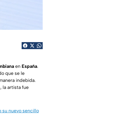
mbiana
en
España
.
do que se le
manera indebida.
la artista fue
su nuevo sencillo