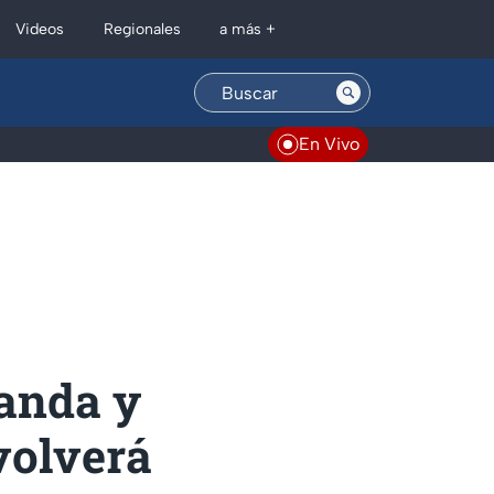
Regionales
Videos
a más +
En Vivo
anda y
evolverá