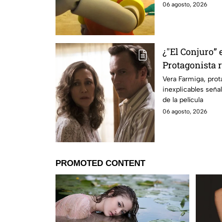
06 agosto, 2026
¿"El Conjuro” 
Protagonista
señales en su
Vera Farmiga, prot
inexplicables seña
grabación de l
de la película
06 agosto, 2026