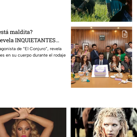
está maldita?
 revela INQUIETANTES
 cuerpo durante la
agonista de “El Conjuro”, revela
les en su cuerpo durante el rodaje
a película