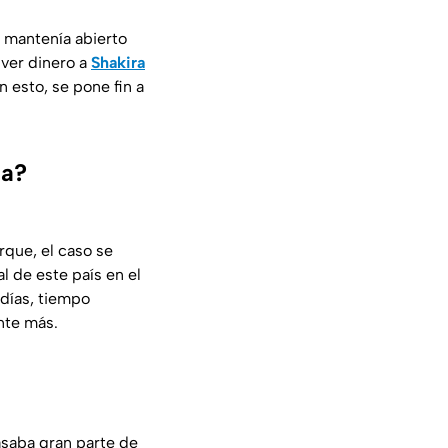
e mantenía abierto
lver dinero a
Shakira
 esto, se pone fin a
la?
rque, el caso se
l de este país en el
 días, tiempo
ente más.
saba gran parte de