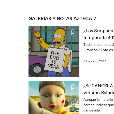
GALERÍAS Y NOTAS AZTECA 7
¿Los Simpson 
temporada 40?
da IMPACTANT
Todo lo bueno acaba
Simpson? Esto es 
07 agosto, 2026
¿Se CANCELA "
versión Estado
se sabe al mo
Aunque la historia
parece indicar que
cancelada: