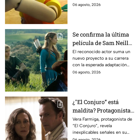
momento
podría ser cancelada:
06 agosto, 2026
Se confirma la última
película de Sam Neill
antes de morir: esto es
El reconocido actor suma un
nuevo proyecto a su carrera
lo que se sabe hasta
con la esperada adaptación
ahora
cinematográfica del popular
06 agosto, 2026
videojuego.
¿"El Conjuro” está
maldita? Protagonista
revela INQUIETANTES
Vera Farmiga, protagonista de
“El Conjuro”, revela
señales en su cuerpo
inexplicables señales en su
durante la grabación de
cuerpo durante el rodaje de la
06 agosto, 2026