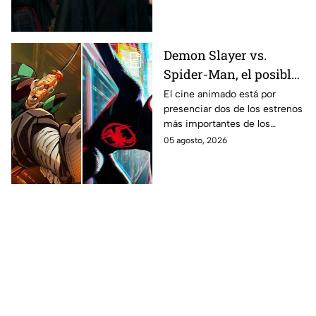
en los libros de J.K. Rowling.
Demon Slayer vs.
Spider-Man, el posible
gran enfrentamiento
El cine animado está por
presenciar dos de los estrenos
en taquilla del 2027
más importantes de los
últimos años.
05 agosto, 2026