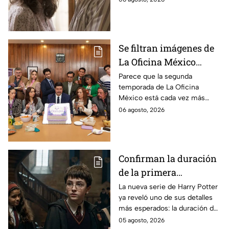
la película
película
Se filtran imágenes de
La Oficina México
temporada 2 y un
Parece que la segunda
temporada de La Oficina
detalle desata teorías
México está cada vez más
entre los fans
cerca, pues el elenco ya se
06 agosto, 2026
encuentra en grabaciones y ya
se filtraron las primeras
imágenes del set.
Confirman la duración
de la primera
temporada de Harry
La nueva serie de Harry Potter
ya reveló uno de sus detalles
Potter y emocionará a
más esperados: la duración de
los fans de los libros
la primera temporada basada
05 agosto, 2026