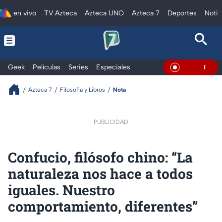
en vivo
TV Azteca
Azteca UNO
Azteca 7
Deportes
Notic
Geek
Películas
Series
Especiales
En Vivo
Azteca 7
Filosofía y Libros
Nota
PUBLICIDAD
Confucio, filósofo chino: “La
naturaleza nos hace a todos
iguales. Nuestro
comportamiento, diferentes”