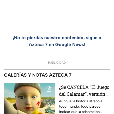
¡No te pierdas nuestro contenido, sigue a
Azteca 7 en Google News!
PUBLICIDAD
GALERÍAS Y NOTAS AZTECA 7
¿Se CANCELA "El Juego
del Calamar", versión
Estados Unidos? Esto
Aunque la historia atrapó a
todo mundo, todo parece
es lo que se sabe al
indicar que la adaptación