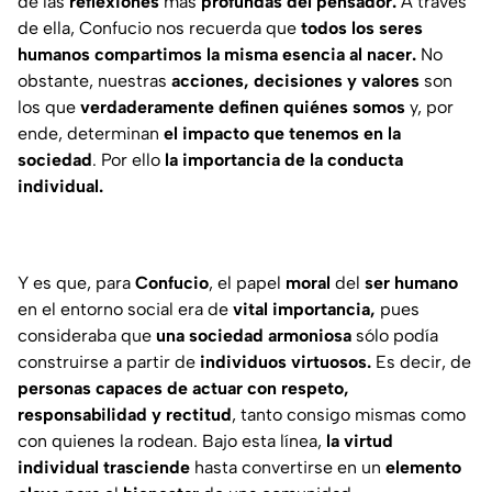
de las
reflexiones
más
profundas del pensador.
A través
de ella, Confucio nos recuerda que
todos los seres
humanos compartimos la misma esencia al nacer.
No
obstante, nuestras
acciones, decisiones y valores
son
los que
verdaderamente definen quiénes somos
y, por
ende, determinan
el impacto que tenemos en la
sociedad
. Por ello
la importancia de la conducta
individual.
Y es que, para
Confucio
, el papel
moral
del
ser humano
en el entorno social era de
vital importancia,
pues
consideraba que
una sociedad armoniosa
sólo podía
construirse a partir de
individuos virtuosos.
Es decir, de
personas capaces de actuar con respeto,
responsabilidad y rectitud
, tanto consigo mismas como
con quienes la rodean. Bajo esta línea,
la virtud
individual trasciende
hasta convertirse en un
elemento