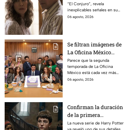
“El Conjuro”, revela
señales en su cuerpo
inexplicables señales en su
durante la grabación de
cuerpo durante el rodaje de la
06 agosto, 2026
la película
película
Se filtran imágenes de
La Oficina México
temporada 2 y un
Parece que la segunda
temporada de La Oficina
detalle desata teorías
México está cada vez más
entre los fans
cerca, pues el elenco ya se
06 agosto, 2026
encuentra en grabaciones y ya
se filtraron las primeras
imágenes del set.
Confirman la duración
de la primera
temporada de Harry
La nueva serie de Harry Potter
ya reveló uno de sus detalles