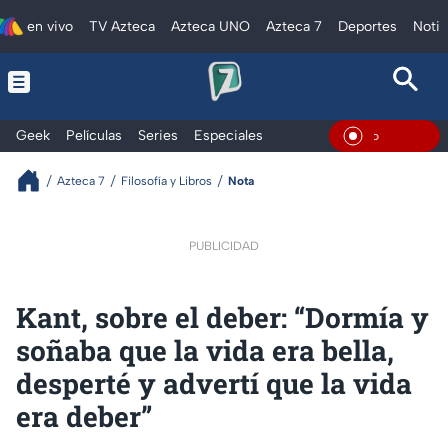
en vivo
TV Azteca
Azteca UNO
Azteca 7
Deportes
Notic
Geek
Películas
Series
Especiales
En Vivo
Azteca 7
Filosofía y Libros
Nota
PUBLICIDAD
Kant, sobre el deber: “Dormía y
soñaba que la vida era bella,
desperté y advertí que la vida
era deber”