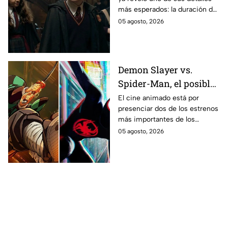
Potter y emocionará a
más esperados: la duración de
los fans de los libros
la primera temporada basada
05 agosto, 2026
en los libros de J.K. Rowling.
Demon Slayer vs.
Spider-Man, el posible
gran enfrentamiento
El cine animado está por
presenciar dos de los estrenos
en taquilla del 2027
más importantes de los
últimos años.
05 agosto, 2026