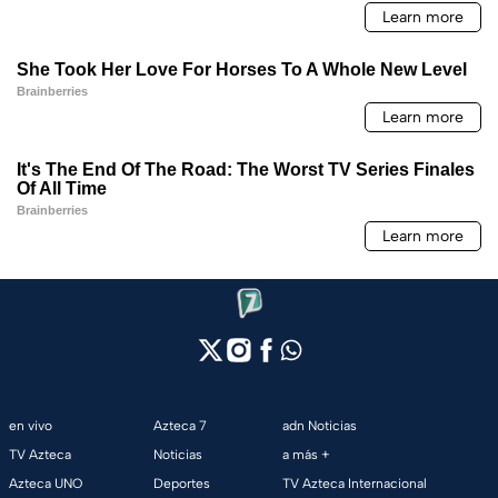
en vivo
Azteca 7
adn Noticias
TV Azteca
Noticias
a más +
Azteca UNO
Deportes
TV Azteca Internacional