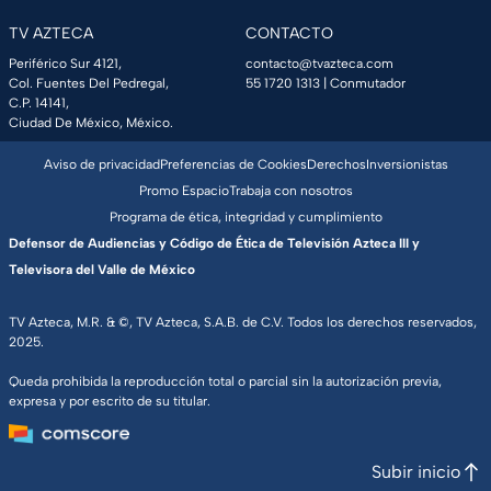
TV AZTECA
CONTACTO
Periférico Sur 4121,
contacto@tvazteca.com
Col. Fuentes Del Pedregal,
55 1720 1313
| Conmutador
C.P. 14141,
Ciudad De México, México.
Aviso de privacidad
Preferencias de Cookies
Derechos
Inversionistas
Promo Espacio
Trabaja con nosotros
Programa de ética, integridad y cumplimiento
Defensor de Audiencias y Código de Ética de Televisión Azteca III y
Televisora del Valle de México
TV Azteca, M.R. & ©, TV Azteca, S.A.B. de C.V. Todos los derechos reservados,
2025.
Queda prohibida la reproducción total o parcial sin la autorización previa,
expresa y por escrito de su titular.
Subir inicio