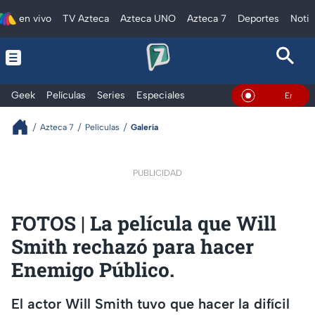
en vivo
TV Azteca
Azteca UNO
Azteca 7
Deportes
Notic
Geek
Películas
Series
Especiales
En Vivo
Azteca 7
Películas
Galería
PUBLICIDAD
FOTOS | La película que Will
Smith rechazó para hacer
Enemigo Público.
El actor Will Smith tuvo que hacer la difícil