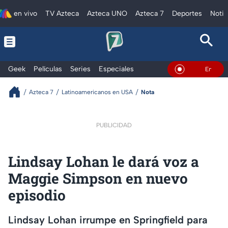
en vivo
TV Azteca
Azteca UNO
Azteca 7
Deportes
Notic
Geek
Películas
Series
Especiales
En Vivo
Azteca 7
Latinoamericanos en USA
Nota
PUBLICIDAD
Lindsay Lohan le dará voz a
Maggie Simpson en nuevo
episodio
Lindsay Lohan irrumpe en Springfield para