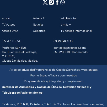
en vivo
Azteca 7
adn Noticias
TV Azteca
Noticias
a más +
Azteca UNO
Deportes
TV Azteca Internacional
TV AZTECA
CONTACTO
Periférico Sur 4121,
contacto@tvazteca.com
Col. Fuentes Del Pedregal,
55 1720 1313
| Conmutador
C.P. 14141,
Ciudad De México, México.
Aviso de privacidad
Preferencias de Cookies
Derechos
Inversionistas
Promo Espacio
Trabaja con nosotros
Programa de ética, integridad y cumplimiento
Defensor de Audiencias y Código de Ética de Televisión Azteca III y
Televisora del Valle de México
TV Azteca, M.R. & ©, TV Azteca, S.A.B. de C.V. Todos los derechos reservados,