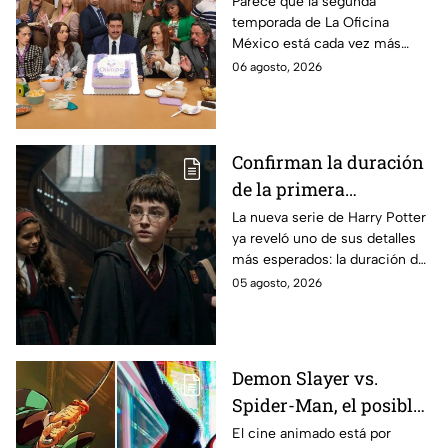
Parece que la segunda
temporada de La Oficina
detalle desata teorías
México está cada vez más
entre los fans
cerca, pues el elenco ya se
06 agosto, 2026
encuentra en grabaciones y ya
se filtraron las primeras
imágenes del set.
Confirman la duración
de la primera
temporada de Harry
La nueva serie de Harry Potter
ya reveló uno de sus detalles
Potter y emocionará a
más esperados: la duración de
los fans de los libros
la primera temporada basada
05 agosto, 2026
en los libros de J.K. Rowling.
Demon Slayer vs.
Spider-Man, el posible
gran enfrentamiento
El cine animado está por