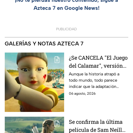
Azteca 7 en Google News!
PUBLICIDAD
GALERÍAS Y NOTAS AZTECA 7
¿Se CANCELA "El Juego
del Calamar", versión
Estados Unidos? Esto
Aunque la historia atrapó a
todo mundo, todo parece
es lo que se sabe al
indicar que la adaptación
momento
podría ser cancelada:
06 agosto, 2026
Se confirma la última
película de Sam Neill