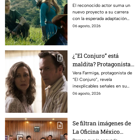
antes de morir: esto es
El reconocido actor suma un
nuevo proyecto a su carrera
lo que se sabe hasta
con la esperada adaptación
ahora
cinematográfica del popular
06 agosto, 2026
videojuego.
¿"El Conjuro” está
maldita? Protagonista
revela INQUIETANTES
Vera Farmiga, protagonista de
“El Conjuro”, revela
señales en su cuerpo
inexplicables señales en su
durante la grabación de
cuerpo durante el rodaje de la
06 agosto, 2026
la película
película
Se filtran imágenes de
La Oficina México
temporada 2 y un