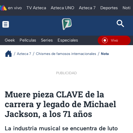
en vivo
TV Azteca
Azteca UNO
Azteca 7
Deportes
Notic
Geek
Películas
Series
Especiales
En Vivo
Azteca 7
Chismes de famosos internacionales
Nota
PUBLICIDAD
Muere pieza CLAVE de la
carrera y legado de Michael
Jackson, a los 71 años
La industria musical se encuentra de luto