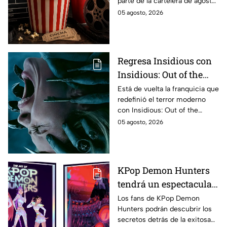
parte de la cartelera de agosto
Esta es la lista
en México.
05 agosto, 2026
completa de los
estrenos en cines para
agosto de 2026 en
México
Regresa Insidious con
Insidious: Out of the
Further; esto revela el
Está de vuelta la franquicia que
redefinió el terror moderno
aterrador primer tráiler
con Insidious: Out of the
Further. Te contamos todo lo
05 agosto, 2026
que se sabe de la película para
que no te la pierdas.
KPop Demon Hunters
tendrá un espectacular
libro de arte con más de
Los fans de KPop Demon
Hunters podrán descubrir los
500 ilustraciones
secretos detrás de la exitosa
inéditas: ¿se venderá