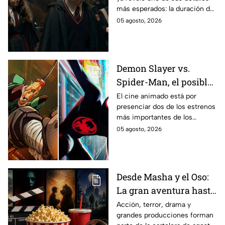
Potter y emocionará a
más esperados: la duración de
los fans de los libros
la primera temporada basada
05 agosto, 2026
en los libros de J.K. Rowling.
Demon Slayer vs.
Spider-Man, el posible
gran enfrentamiento
El cine animado está por
presenciar dos de los estrenos
en taquilla del 2027
más importantes de los
últimos años.
05 agosto, 2026
Desde Masha y el Oso:
La gran aventura hasta
El Final de la Calle Oak
Acción, terror, drama y
grandes producciones forman
con Anne Hathaway.