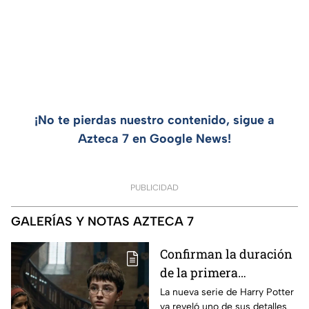
¡No te pierdas nuestro contenido, sigue a
Azteca 7 en Google News!
PUBLICIDAD
GALERÍAS Y NOTAS AZTECA 7
Confirman la duración
de la primera
temporada de Harry
La nueva serie de Harry Potter
ya reveló uno de sus detalles