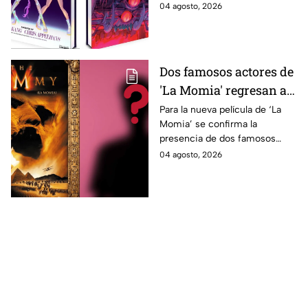
película gracias a un nuevo
04 agosto, 2026
en México?
libro de arte oficial. Te
decimos si llegará a México.
Dos famosos actores de
'La Momia' regresan a
la nueva película;
Para la nueva película de ‘La
Momia’ se confirma la
descubre de quiénes se
presencia de dos famosos
tratan
actores, ya se dio a conocer
04 agosto, 2026
de quiénes se tratan y cuándo
se estrena