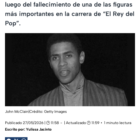
luego del fallecimiento de una de las figuras
más importantes en la carrera de “El Rey del
Pop”.
John McClain|Crédito: Getty Images
Publicado 27/05/2026 | 🕑 11:58
| Actualizado 🕑 11:59
1 minuto lectura
Escrito por:
Yulissa Jacinto