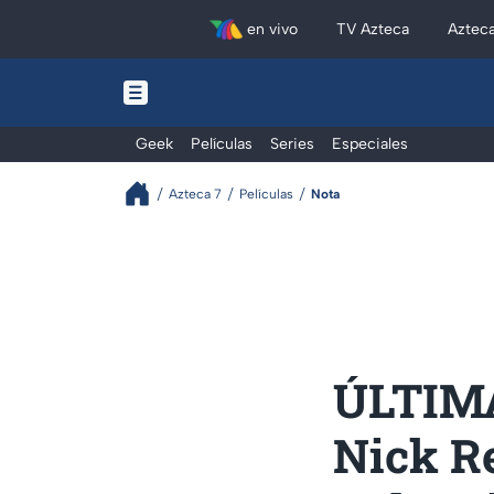
en vivo
TV Azteca
Aztec
Geek
Películas
Series
Especiales
Azteca 7
Películas
Nota
ÚLTIMA
Nick Re