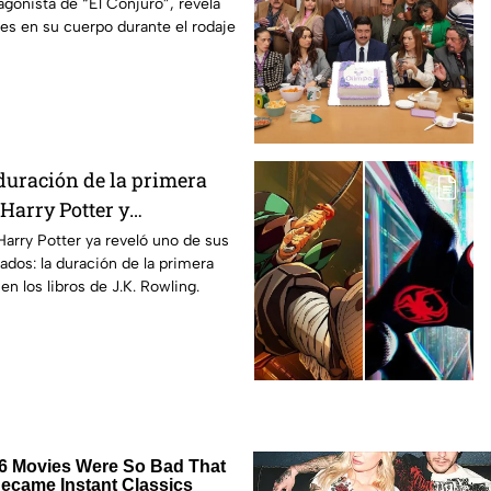
 cuerpo durante la
agonista de “El Conjuro”, revela
les en su cuerpo durante el rodaje
a película
duración de la primera
Harry Potter y
os fans de los libros
Harry Potter ya reveló uno de sus
ados: la duración de la primera
n los libros de J.K. Rowling.