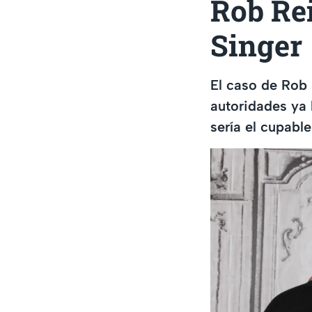
Rob Re
Singer
El caso de Rob 
autoridades ya 
sería el cupable