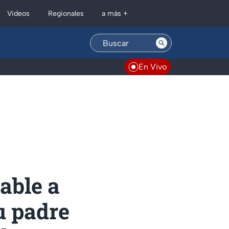
Regionales
Videos
a más +
En Vivo
able a
u padre