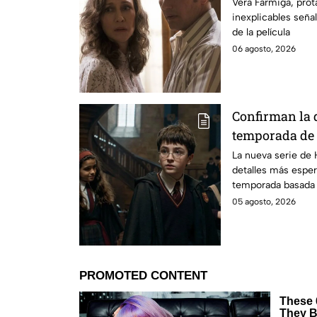
señales en su
Vera Farmiga, prot
inexplicables seña
grabación de l
de la película
06 agosto, 2026
Confirman la 
temporada de 
emocionará a l
La nueva serie de 
detalles más esper
temporada basada e
05 agosto, 2026