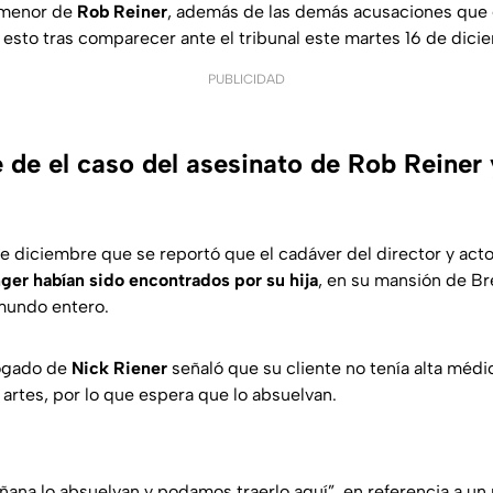
o menor de
Rob Reiner
, además de las demás acusaciones que e
 esto tras comparecer ante el tribunal este martes 16 de dici
PUBLICIDAD
 de el caso del asesinato de Rob Reiner
e diciembre que se reportó que el cadáver del director y act
ger habían sido encontrados por su hija
, en su mansión de Br
mundo entero.
ogado de
Nick Riener
señaló que su cliente no tenía alta méd
e artes, por lo que espera que lo absuelvan.
ana lo absuelvan y podamos traerlo aquí”,
en referencia a un