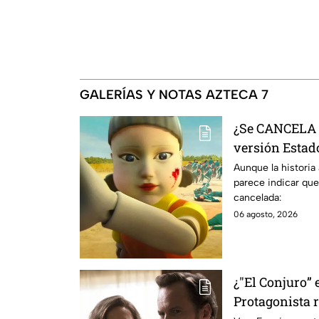
GALERÍAS Y NOTAS AZTECA 7
¿Se CANCELA "
versión Estado
se sabe al mo
Aunque la historia
parece indicar que
cancelada:
06 agosto, 2026
¿"El Conjuro” 
Protagonista