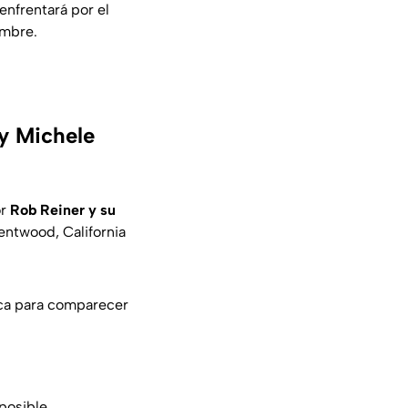
nfrentará por el
embre.
 y Michele
or
Rob Reiner y su
entwood, California
ica para comparecer
 posible