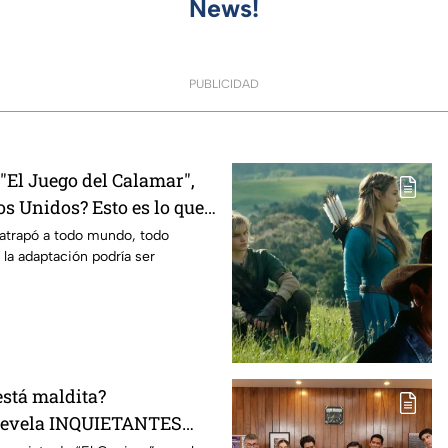
News!
PUBLICIDAD
El Juego del Calamar",
s Unidos? Esto es lo que
mento
 atrapó a todo mundo, todo
 la adaptación podría ser
está maldita?
 revela INQUIETANTES