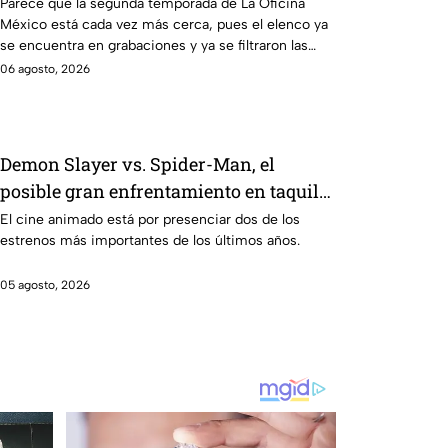
teorías entre los fans
Parece que la segunda temporada de La Oficina
México está cada vez más cerca, pues el elenco ya
se encuentra en grabaciones y ya se filtraron las
primeras imágenes del set.
06 agosto, 2026
Demon Slayer vs. Spider-Man, el
posible gran enfrentamiento en taquilla
del 2027
El cine animado está por presenciar dos de los
estrenos más importantes de los últimos años.
05 agosto, 2026