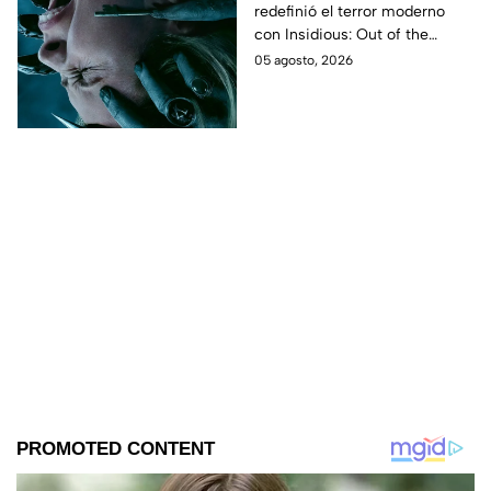
redefinió el terror moderno
aterrador primer tráiler
con Insidious: Out of the
Further. Te contamos todo lo
05 agosto, 2026
que se sabe de la película para
que no te la pierdas.