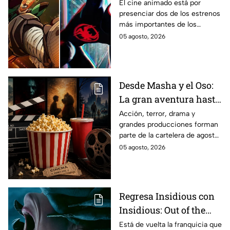
gran enfrentamiento
El cine animado está por
presenciar dos de los estrenos
en taquilla del 2027
más importantes de los
últimos años.
05 agosto, 2026
Desde Masha y el Oso:
La gran aventura hasta
El Final de la Calle Oak
Acción, terror, drama y
grandes producciones forman
con Anne Hathaway.
parte de la cartelera de agosto
Esta es la lista
en México.
05 agosto, 2026
completa de los
estrenos en cines para
agosto de 2026 en
México
Regresa Insidious con
Insidious: Out of the
Further; esto revela el
Está de vuelta la franquicia que