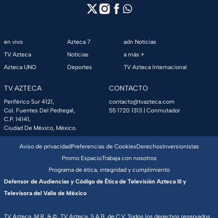
en vivo
Azteca 7
adn Noticias
TV Azteca
Noticias
a más +
Azteca UNO
Deportes
TV Azteca Internacional
TV AZTECA
CONTACTO
Periférico Sur 4121,
contacto@tvazteca.com
Col. Fuentes Del Pedregal,
55 1720 1313
| Conmutador
C.P. 14141,
Ciudad De México, México.
Aviso de privacidad
Preferencias de Cookies
Derechos
Inversionistas
Promo Espacio
Trabaja con nosotros
Programa de ética, integridad y cumplimiento
Defensor de Audiencias y Código de Ética de Televisión Azteca III y
Televisora del Valle de México
TV Azteca, M.R. & ©, TV Azteca, S.A.B. de C.V. Todos los derechos reservados,