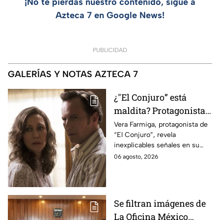
¡No te pierdas nuestro contenido, sigue a
Azteca 7 en Google News!
PUBLICIDAD
GALERÍAS Y NOTAS AZTECA 7
¿"El Conjuro” está
maldita? Protagonista
revela INQUIETANTES
Vera Farmiga, protagonista de
“El Conjuro”, revela
señales en su cuerpo
inexplicables señales en su
durante la grabación de
cuerpo durante el rodaje de la
06 agosto, 2026
la película
película
Se filtran imágenes de
La Oficina México