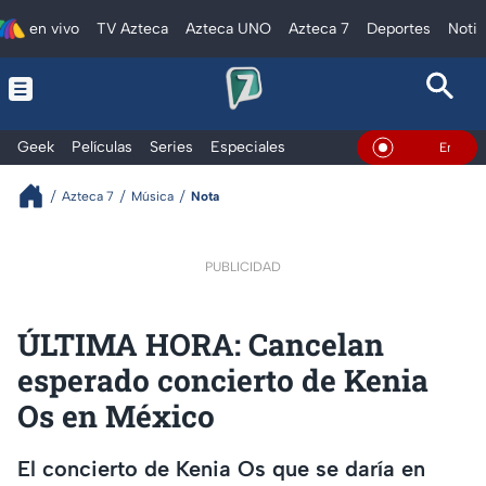
en vivo
TV Azteca
Azteca UNO
Azteca 7
Deportes
Notic
Geek
Películas
Series
Especiales
En Vivo
Azteca 7
Música
Nota
PUBLICIDAD
ÚLTIMA HORA: Cancelan
esperado concierto de Kenia
Os en México
El concierto de Kenia Os que se daría en