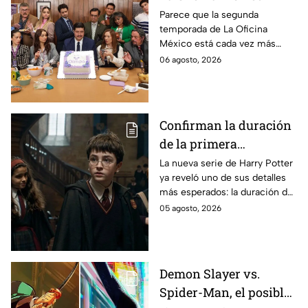
temporada 2 y un
Parece que la segunda
temporada de La Oficina
detalle desata teorías
México está cada vez más
entre los fans
cerca, pues el elenco ya se
06 agosto, 2026
encuentra en grabaciones y ya
se filtraron las primeras
imágenes del set.
Confirman la duración
de la primera
temporada de Harry
La nueva serie de Harry Potter
ya reveló uno de sus detalles
Potter y emocionará a
más esperados: la duración de
los fans de los libros
la primera temporada basada
05 agosto, 2026
en los libros de J.K. Rowling.
Demon Slayer vs.
Spider-Man, el posible