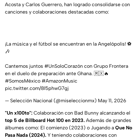
Acosta y Carlos Guerrero, han logrado consolidarse con
canciones y colaboraciones destacadas como:
¡La música y el fútbol se encuentran en la Angelópolis! ⚽️
🎶
Cantemos juntos
#UnSoloCorazón
con Grupo Frontera
en el duelo de preparación ante Ghana. 🇲🇽🔥
#SomosMéxico
#AmazonMusic
pic.twitter.com/8l5phwG7gj
— Selección Nacional (@miseleccionmx)
May 11, 2026
"Un x100to":
Colaboración con Bad Bunny alcanzando el
top 5 de Billboard Hot 100 en 2023.
Además de grandes
álbumes como: El comienzo (2023) o Jugando a
Que No
Pasa Nada (2024).
Y teniendo colaboraciones con