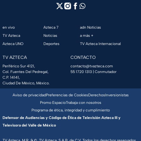
en vivo
Azteca 7
adn Noticias
TV Azteca
Noticias
a más +
Azteca UNO
Deportes
TV Azteca Internacional
TV AZTECA
CONTACTO
Periférico Sur 4121,
contacto@tvazteca.com
Col. Fuentes Del Pedregal,
55 1720 1313
| Conmutador
C.P. 14141,
Ciudad De México, México.
Aviso de privacidad
Preferencias de Cookies
Derechos
Inversionistas
Promo Espacio
Trabaja con nosotros
Programa de ética, integridad y cumplimiento
Defensor de Audiencias y Código de Ética de Televisión Azteca III y
Televisora del Valle de México
TV Azteca, M.R. & ©, TV Azteca, S.A.B. de C.V. Todos los derechos reservados,