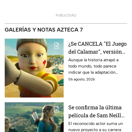
PUBLICIDAD
GALERÍAS Y NOTAS AZTECA 7
¿Se CANCELA "El Juego
del Calamar", versión
Estados Unidos? Esto
Aunque la historia atrapó a
todo mundo, todo parece
es lo que se sabe al
indicar que la adaptación
momento
podría ser cancelada:
06 agosto, 2026
Se confirma la última
película de Sam Neill
antes de morir: esto es
El reconocido actor suma un
nuevo proyecto a su carrera
lo que se sabe hasta