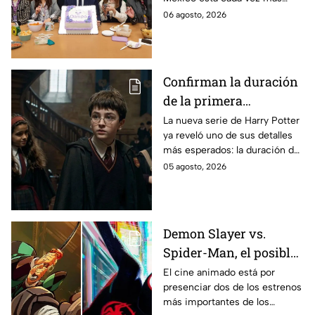
entre los fans
cerca, pues el elenco ya se
06 agosto, 2026
encuentra en grabaciones y ya
se filtraron las primeras
imágenes del set.
Confirman la duración
de la primera
temporada de Harry
La nueva serie de Harry Potter
ya reveló uno de sus detalles
Potter y emocionará a
más esperados: la duración de
los fans de los libros
la primera temporada basada
05 agosto, 2026
en los libros de J.K. Rowling.
Demon Slayer vs.
Spider-Man, el posible
gran enfrentamiento
El cine animado está por
presenciar dos de los estrenos
en taquilla del 2027
más importantes de los