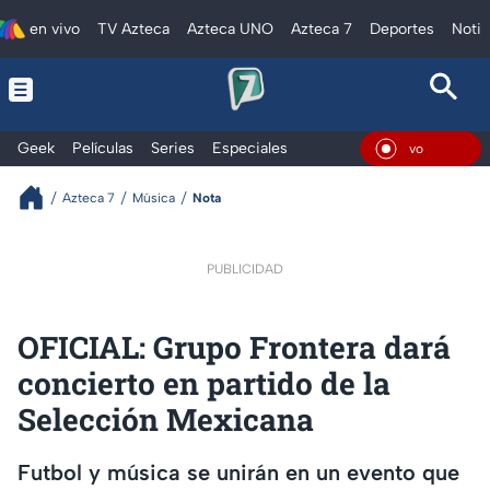
en vivo
TV Azteca
Azteca UNO
Azteca 7
Deportes
Notic
Geek
Películas
Series
Especiales
En Viv
Azteca 7
Música
Nota
PUBLICIDAD
OFICIAL: Grupo Frontera dará
concierto en partido de la
Selección Mexicana
Futbol y música se unirán en un evento que