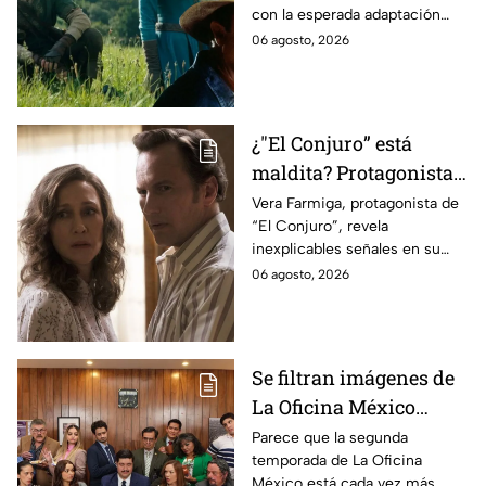
con la esperada adaptación
ahora
cinematográfica del popular
06 agosto, 2026
videojuego.
¿"El Conjuro” está
maldita? Protagonista
revela INQUIETANTES
Vera Farmiga, protagonista de
“El Conjuro”, revela
señales en su cuerpo
inexplicables señales en su
durante la grabación de
cuerpo durante el rodaje de la
06 agosto, 2026
la película
película
Se filtran imágenes de
La Oficina México
temporada 2 y un
Parece que la segunda
temporada de La Oficina
detalle desata teorías
México está cada vez más