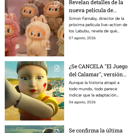
Revelan detalles de la
nueva película de
Labubu: de qué tratará
Simon Farnaby, director de la
próxima película live-action de
y cuándo se estrena
los Labubu, revela de qué
tratará la cinta. Aquí te
07 agosto, 2026
contamos los detalles.
¿Se CANCELA "El Juego
del Calamar", versión
Estados Unidos? Esto
Aunque la historia atrapó a
todo mundo, todo parece
es lo que se sabe al
indicar que la adaptación
momento
podría ser cancelada:
06 agosto, 2026
Se confirma la última