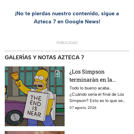
¡No te pierdas nuestro contenido, sigue a
Azteca 7 en Google News!
PUBLICIDAD
GALERÍAS Y NOTAS AZTECA 7
¿Los Simpson
terminarán en la
temporada 40? Actriz
Todo lo bueno acaba...
¿Cuándo sería el final de Los
de Bart Simpson da
Simpson? Esto es lo que se
IMPACTANTE
sabe:
07 agosto, 2026
declaración