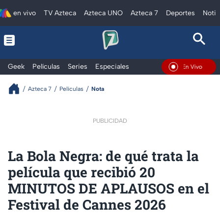
en vivo
TV Azteca
Azteca UNO
Azteca 7
Deportes
Notic
Geek
Películas
Series
Especiales
En Vivo
Azteca 7
Películas
Nota
PUBLICIDAD
La Bola Negra: de qué trata la
película que recibió 20
MINUTOS DE APLAUSOS en el
Festival de Cannes 2026