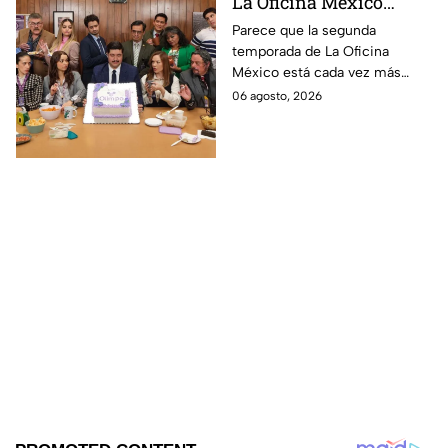
La Oficina México
temporada 2 y un
Parece que la segunda
temporada de La Oficina
detalle desata teorías
México está cada vez más
entre los fans
cerca, pues el elenco ya se
06 agosto, 2026
encuentra en grabaciones y ya
se filtraron las primeras
imágenes del set.