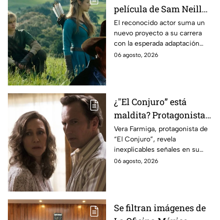
película de Sam Neill
antes de morir: esto es
El reconocido actor suma un
nuevo proyecto a su carrera
lo que se sabe hasta
con la esperada adaptación
ahora
cinematográfica del popular
06 agosto, 2026
videojuego.
¿"El Conjuro” está
maldita? Protagonista
revela INQUIETANTES
Vera Farmiga, protagonista de
“El Conjuro”, revela
señales en su cuerpo
inexplicables señales en su
durante la grabación de
cuerpo durante el rodaje de la
06 agosto, 2026
la película
película
Se filtran imágenes de