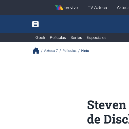
en vivo
TV Azteca
Aztec
Geek
Películas
Series
Especiales
Azteca 7
Películas
Nota
Steven 
de Disc