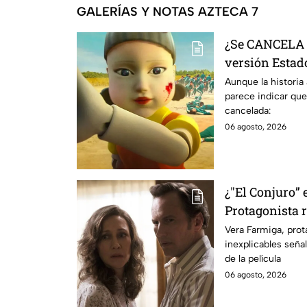
GALERÍAS Y NOTAS AZTECA 7
¿Se CANCELA "
versión Estado
se sabe al mo
Aunque la historia
parece indicar que
cancelada:
06 agosto, 2026
¿"El Conjuro” 
Protagonista
señales en su
Vera Farmiga, prot
inexplicables seña
grabación de l
de la película
06 agosto, 2026