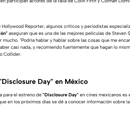
én participan actores de la talla de Colin Firth y Colman Dom
Hollywood Reporter, algunos críticos y periodistas especiali
ión"
aseguran que es una de las mejores películas de Steven S
ir mucho. "Podría hablar y hablar sobre las cosas que me encan
 saber casi nada, y recomiendo fuertemente que hagan lo mism
 Collider.
"Disclosure Day" en México
a para el estreno de
"Disclosure Day"
en cines mexicanos es el
ue en los próximos días se dé a conocer información sobre l