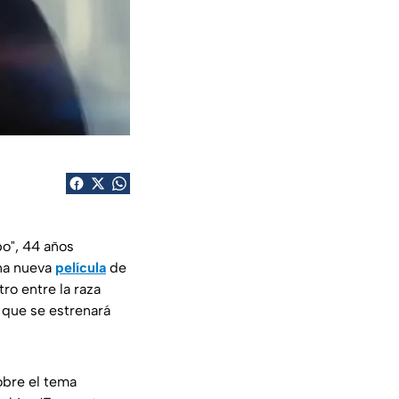
o", 44 años
una nueva
película
de
ro entre la raza
, que se estrenará
obre el tema