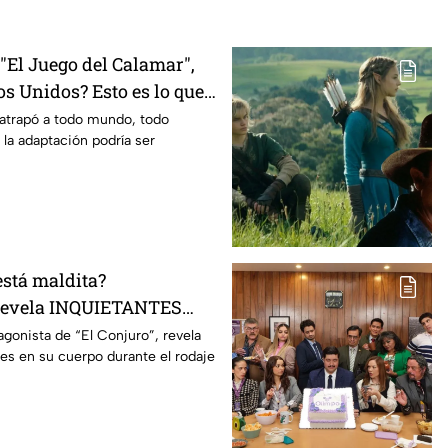
El Juego del Calamar",
s Unidos? Esto es lo que
mento
 atrapó a todo mundo, todo
 la adaptación podría ser
está maldita?
 revela INQUIETANTES
 cuerpo durante la
agonista de “El Conjuro”, revela
les en su cuerpo durante el rodaje
a película