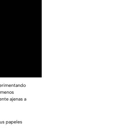
perimentando
nómenos
ente ajenas a
sus papeles