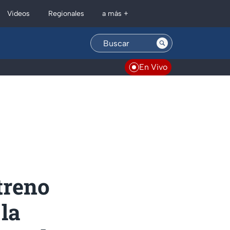
Regionales
Videos
a más +
En Vivo
treno
la