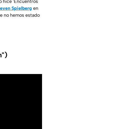
o hice 'Encuentros
teven Spielberg
en
que no hemos estado
n")