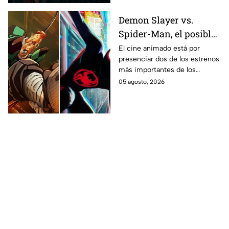
Demon Slayer vs.
Spider-Man, el posible
gran enfrentamiento
El cine animado está por
presenciar dos de los estrenos
en taquilla del 2027
más importantes de los
últimos años.
05 agosto, 2026