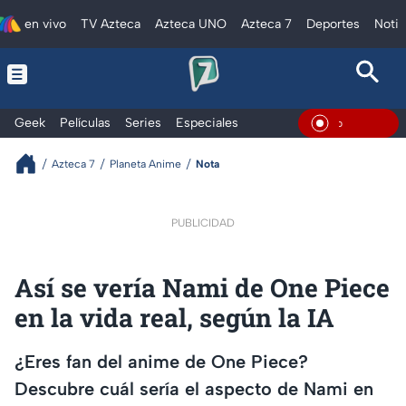
en vivo
TV Azteca
Azteca UNO
Azteca 7
Deportes
Notic
Geek
Películas
Series
Especiales
En Vivo
Azteca 7
Planeta Anime
Nota
PUBLICIDAD
Así se vería Nami de One Piece
en la vida real, según la IA
¿Eres fan del anime de One Piece?
Descubre cuál sería el aspecto de Nami en