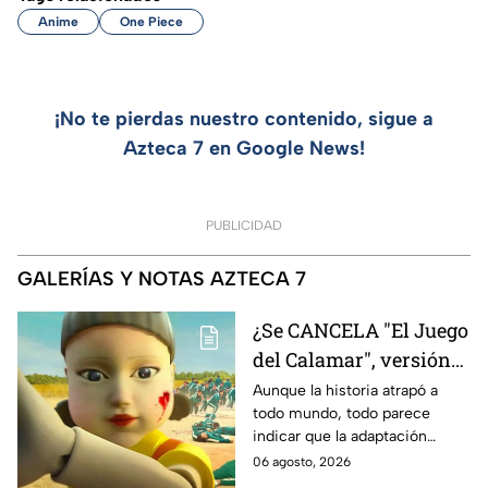
Anime
One Piece
¡No te pierdas nuestro contenido, sigue a
Azteca 7 en Google News!
PUBLICIDAD
GALERÍAS Y NOTAS AZTECA 7
¿Se CANCELA "El Juego
del Calamar", versión
Estados Unidos? Esto
Aunque la historia atrapó a
todo mundo, todo parece
es lo que se sabe al
indicar que la adaptación
momento
podría ser cancelada:
06 agosto, 2026