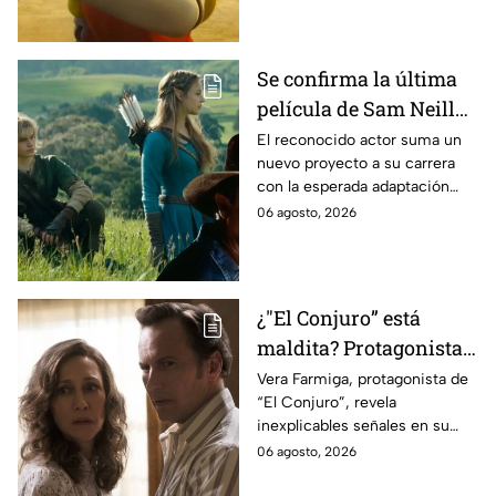
Se confirma la última
película de Sam Neill
antes de morir: esto es
El reconocido actor suma un
nuevo proyecto a su carrera
lo que se sabe hasta
con la esperada adaptación
ahora
cinematográfica del popular
06 agosto, 2026
videojuego.
¿"El Conjuro” está
maldita? Protagonista
revela INQUIETANTES
Vera Farmiga, protagonista de
“El Conjuro”, revela
señales en su cuerpo
inexplicables señales en su
durante la grabación de
cuerpo durante el rodaje de la
06 agosto, 2026
la película
película