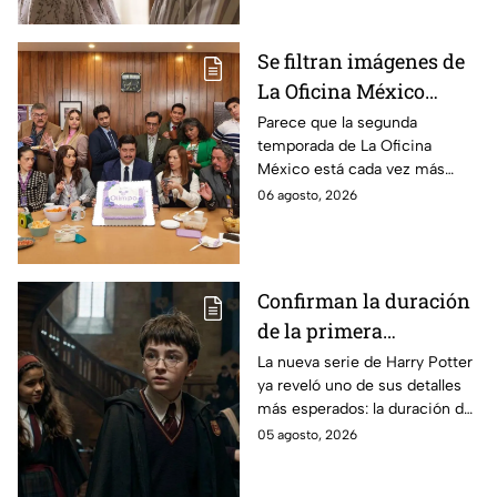
Se filtran imágenes de
La Oficina México
temporada 2 y un
Parece que la segunda
temporada de La Oficina
detalle desata teorías
México está cada vez más
entre los fans
cerca, pues el elenco ya se
06 agosto, 2026
encuentra en grabaciones y ya
se filtraron las primeras
imágenes del set.
Confirman la duración
de la primera
temporada de Harry
La nueva serie de Harry Potter
ya reveló uno de sus detalles
Potter y emocionará a
más esperados: la duración de
los fans de los libros
la primera temporada basada
05 agosto, 2026
en los libros de J.K. Rowling.