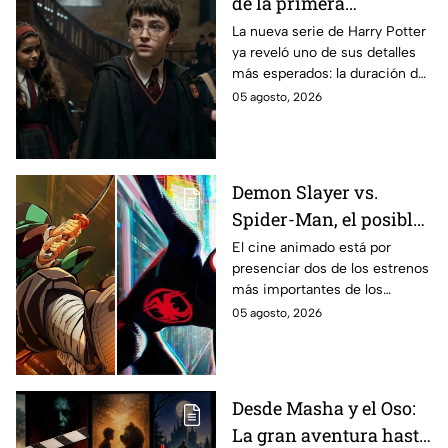
de la primera
temporada de Harry
La nueva serie de Harry Potter
ya reveló uno de sus detalles
Potter y emocionará a
más esperados: la duración de
los fans de los libros
la primera temporada basada
05 agosto, 2026
en los libros de J.K. Rowling.
Demon Slayer vs.
Spider-Man, el posible
gran enfrentamiento
El cine animado está por
presenciar dos de los estrenos
en taquilla del 2027
más importantes de los
últimos años.
05 agosto, 2026
Desde Masha y el Oso:
La gran aventura hasta