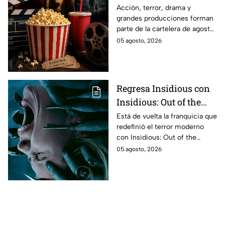
El Final de la Calle Oak
Acción, terror, drama y
grandes producciones forman
con Anne Hathaway.
parte de la cartelera de agosto
Esta es la lista
en México.
05 agosto, 2026
completa de los
estrenos en cines para
agosto de 2026 en
México
Regresa Insidious con
Insidious: Out of the
Further; esto revela el
Está de vuelta la franquicia que
redefinió el terror moderno
aterrador primer tráiler
con Insidious: Out of the
Further. Te contamos todo lo
05 agosto, 2026
que se sabe de la película para
que no te la pierdas.