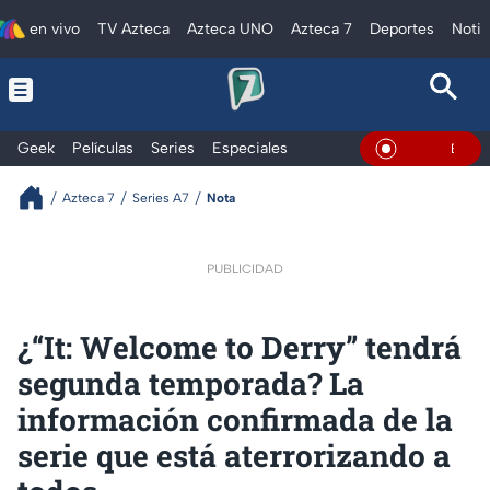
en vivo
TV Azteca
Azteca UNO
Azteca 7
Deportes
Notic
Geek
Películas
Series
Especiales
En Vivo
Azteca 7
Series A7
Nota
PUBLICIDAD
¿“It: Welcome to Derry” tendrá
segunda temporada? La
información confirmada de la
serie que está aterrorizando a