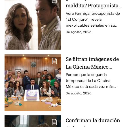
maldita? Protagonista
revela INQUIETANTES
Vera Farmiga, protagonista de
“El Conjuro”, revela
señales en su cuerpo
inexplicables señales en su
durante la grabación de
cuerpo durante el rodaje de la
06 agosto, 2026
la película
película
Se filtran imágenes de
La Oficina México
temporada 2 y un
Parece que la segunda
temporada de La Oficina
detalle desata teorías
México está cada vez más
entre los fans
cerca, pues el elenco ya se
06 agosto, 2026
encuentra en grabaciones y ya
se filtraron las primeras
imágenes del set.
Confirman la duración