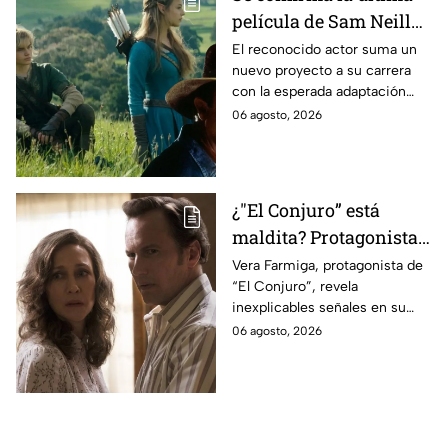
película de Sam Neill
antes de morir: esto es
El reconocido actor suma un
nuevo proyecto a su carrera
lo que se sabe hasta
con la esperada adaptación
ahora
cinematográfica del popular
06 agosto, 2026
videojuego.
¿"El Conjuro” está
maldita? Protagonista
revela INQUIETANTES
Vera Farmiga, protagonista de
“El Conjuro”, revela
señales en su cuerpo
inexplicables señales en su
durante la grabación de
cuerpo durante el rodaje de la
06 agosto, 2026
la película
película