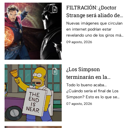
FILTRACIÓN: ¿Doctor
Strange será aliado de
Doctor Doom en
Nuevas imágenes que circulan
en internet podrían estar
Avengers: Doomsday?
revelando uno de los giros más
Esto revelan las nuevas
inesperados de Doctor Strange
09 agosto, 2026
imágenes filtradas
en Avengers: Doomsday.
¿Los Simpson
terminarán en la
temporada 40? Actriz
Todo lo bueno acaba...
¿Cuándo sería el final de Los
de Bart Simpson da
Simpson? Esto es lo que se
IMPACTANTE
sabe:
07 agosto, 2026
declaración