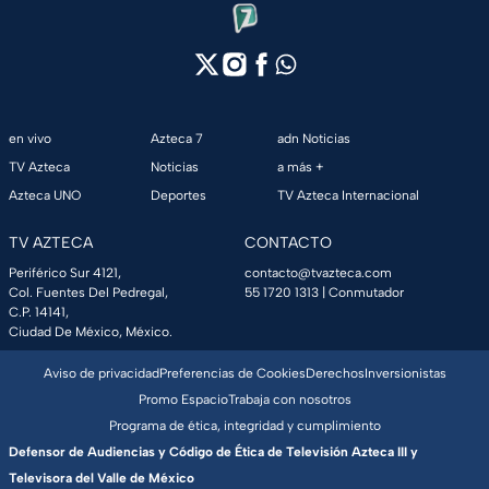
en vivo
Azteca 7
adn Noticias
TV Azteca
Noticias
a más +
Azteca UNO
Deportes
TV Azteca Internacional
TV AZTECA
CONTACTO
Periférico Sur 4121,
contacto@tvazteca.com
Col. Fuentes Del Pedregal,
55 1720 1313
| Conmutador
C.P. 14141,
Ciudad De México, México.
Aviso de privacidad
Preferencias de Cookies
Derechos
Inversionistas
Promo Espacio
Trabaja con nosotros
Programa de ética, integridad y cumplimiento
Defensor de Audiencias y Código de Ética de Televisión Azteca III y
Televisora del Valle de México