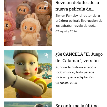
Revelan detalles de la
nueva película de
Labubu: de qué tratará
Simon Farnaby, director de la
próxima película live-action de
y cuándo se estrena
los Labubu, revela de qué
tratará la cinta. Aquí te
07 agosto, 2026
contamos los detalles.
¿Se CANCELA "El Juego
del Calamar", versión
Estados Unidos? Esto
Aunque la historia atrapó a
todo mundo, todo parece
es lo que se sabe al
indicar que la adaptación
momento
podría ser cancelada:
06 agosto, 2026
Se confirma la última