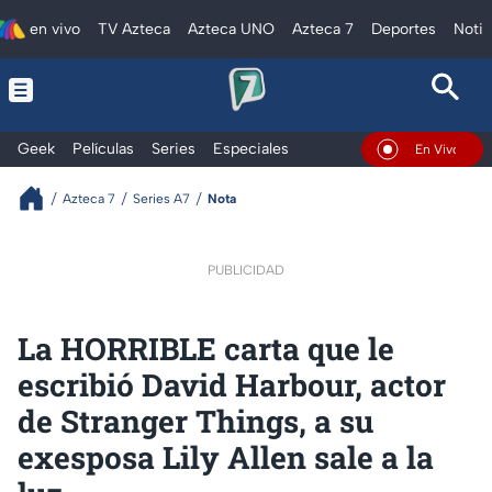
en vivo
TV Azteca
Azteca UNO
Azteca 7
Deportes
Notic
Geek
Películas
Series
Especiales
En Vivo
Azteca 7
Series A7
Nota
PUBLICIDAD
La HORRIBLE carta que le
escribió David Harbour, actor
de Stranger Things, a su
exesposa Lily Allen sale a la