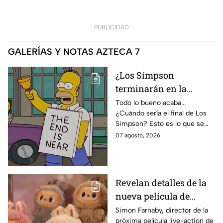
PUBLICIDAD
GALERÍAS Y NOTAS AZTECA 7
¿Los Simpson
terminarán en la
temporada 40? Actriz
Todo lo bueno acaba...
¿Cuándo sería el final de Los
de Bart Simpson da
Simpson? Esto es lo que se
IMPACTANTE
sabe:
07 agosto, 2026
declaración
Revelan detalles de la
nueva película de
Labubu: de qué tratará
Simon Farnaby, director de la
próxima película live-action de
y cuándo se estrena