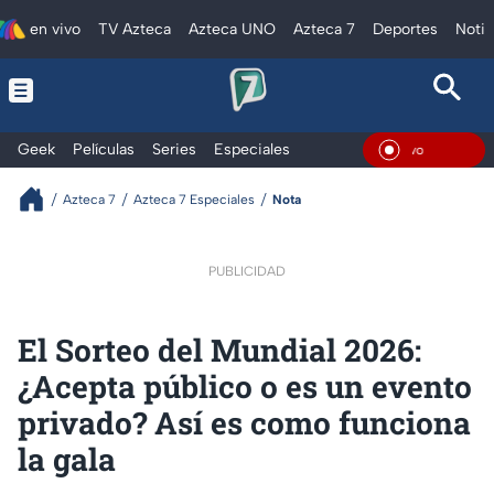
en vivo
TV Azteca
Azteca UNO
Azteca 7
Deportes
Notic
Geek
Películas
Series
Especiales
En Viv
Azteca 7
Azteca 7 Especiales
Nota
PUBLICIDAD
El Sorteo del Mundial 2026:
¿Acepta público o es un evento
privado? Así es como funciona
la gala