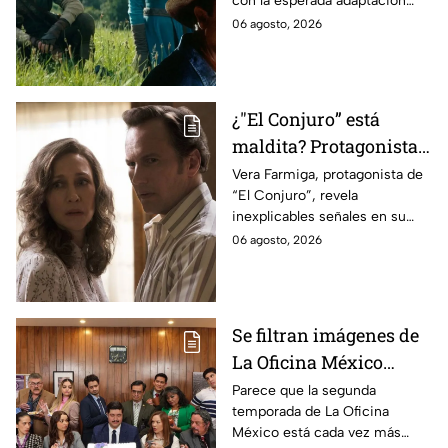
con la esperada adaptación
ahora
cinematográfica del popular
06 agosto, 2026
videojuego.
¿"El Conjuro” está
maldita? Protagonista
revela INQUIETANTES
Vera Farmiga, protagonista de
“El Conjuro”, revela
señales en su cuerpo
inexplicables señales en su
durante la grabación de
cuerpo durante el rodaje de la
06 agosto, 2026
la película
película
Se filtran imágenes de
La Oficina México
temporada 2 y un
Parece que la segunda
temporada de La Oficina
detalle desata teorías
México está cada vez más
entre los fans