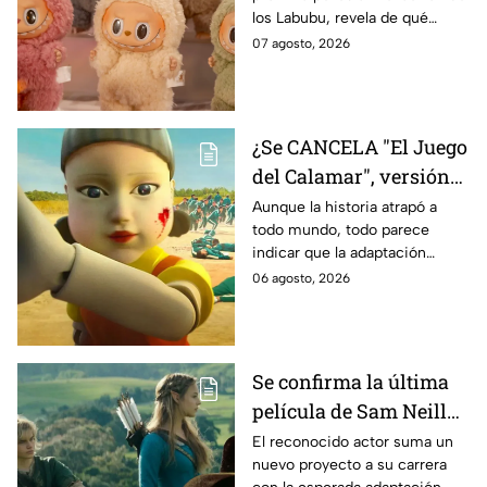
los Labubu, revela de qué
tratará la cinta. Aquí te
07 agosto, 2026
contamos los detalles.
¿Se CANCELA "El Juego
del Calamar", versión
Estados Unidos? Esto
Aunque la historia atrapó a
todo mundo, todo parece
es lo que se sabe al
indicar que la adaptación
momento
podría ser cancelada:
06 agosto, 2026
Se confirma la última
película de Sam Neill
antes de morir: esto es
El reconocido actor suma un
nuevo proyecto a su carrera
lo que se sabe hasta