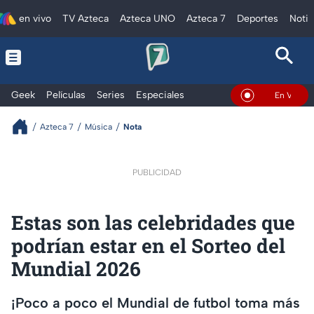
en vivo
TV Azteca
Azteca UNO
Azteca 7
Deportes
Notic
Geek
Películas
Series
Especiales
En Vivo
Azteca 7
Música
Nota
PUBLICIDAD
Estas son las celebridades que
podrían estar en el Sorteo del
Mundial 2026
¡Poco a poco el Mundial de futbol toma más