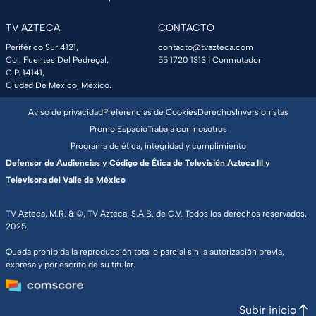
TV AZTECA
CONTACTO
Periférico Sur 4121,
contacto@tvazteca.com
Col. Fuentes Del Pedregal,
55 1720 1313
| Conmutador
C.P. 14141,
Ciudad De México, México.
Aviso de privacidad
Preferencias de Cookies
Derechos
Inversionistas
Promo Espacio
Trabaja con nosotros
Programa de ética, integridad y cumplimiento
Defensor de Audiencias y Código de Ética de Televisión Azteca III y
Televisora del Valle de México
TV Azteca, M.R. & ©, TV Azteca, S.A.B. de C.V. Todos los derechos reservados,
2025.
Queda prohibida la reproducción total o parcial sin la autorización previa,
expresa y por escrito de su titular.
Subir inicio