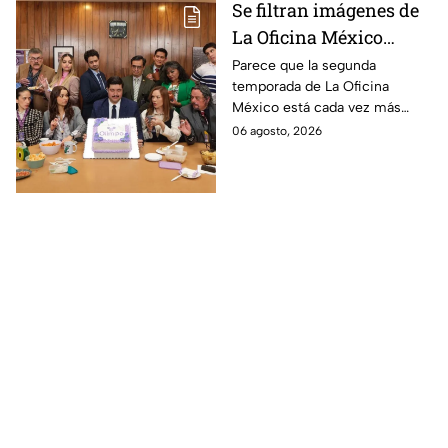
Se filtran imágenes de
La Oficina México
temporada 2 y un
Parece que la segunda
temporada de La Oficina
detalle desata teorías
México está cada vez más
entre los fans
cerca, pues el elenco ya se
06 agosto, 2026
encuentra en grabaciones y ya
se filtraron las primeras
imágenes del set.