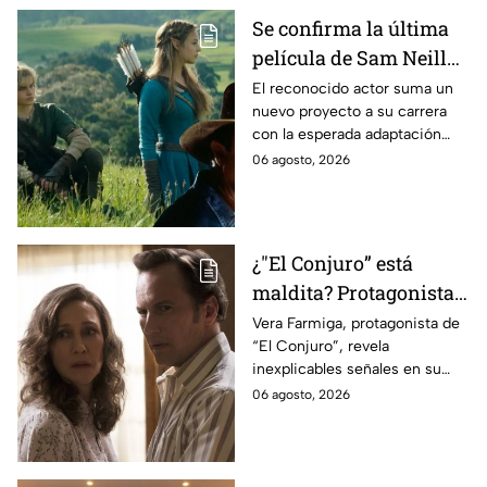
Se confirma la última
película de Sam Neill
antes de morir: esto es
El reconocido actor suma un
nuevo proyecto a su carrera
lo que se sabe hasta
con la esperada adaptación
ahora
cinematográfica del popular
06 agosto, 2026
videojuego.
¿"El Conjuro” está
maldita? Protagonista
revela INQUIETANTES
Vera Farmiga, protagonista de
“El Conjuro”, revela
señales en su cuerpo
inexplicables señales en su
durante la grabación de
cuerpo durante el rodaje de la
06 agosto, 2026
la película
película