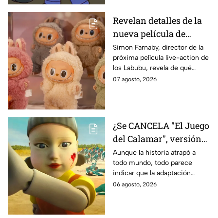
Revelan detalles de la
nueva película de
Labubu: de qué tratará
Simon Farnaby, director de la
próxima película live-action de
y cuándo se estrena
los Labubu, revela de qué
tratará la cinta. Aquí te
07 agosto, 2026
contamos los detalles.
¿Se CANCELA "El Juego
del Calamar", versión
Estados Unidos? Esto
Aunque la historia atrapó a
todo mundo, todo parece
es lo que se sabe al
indicar que la adaptación
momento
podría ser cancelada:
06 agosto, 2026