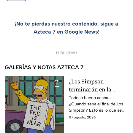
¡No te pierdas nuestro contenido, sigue a
Azteca 7 en Google News!
PUBLICIDAD
GALERÍAS Y NOTAS AZTECA 7
¿Los Simpson
terminarán en la
temporada 40? Actriz
Todo lo bueno acaba...
¿Cuándo sería el final de Los
de Bart Simpson da
Simpson? Esto es lo que se
IMPACTANTE
sabe:
07 agosto, 2026
declaración