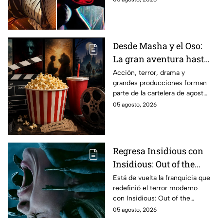
Desde Masha y el Oso:
La gran aventura hasta
El Final de la Calle Oak
Acción, terror, drama y
grandes producciones forman
con Anne Hathaway.
parte de la cartelera de agosto
Esta es la lista
en México.
05 agosto, 2026
completa de los
estrenos en cines para
agosto de 2026 en
México
Regresa Insidious con
Insidious: Out of the
Further; esto revela el
Está de vuelta la franquicia que
redefinió el terror moderno
aterrador primer tráiler
con Insidious: Out of the
Further. Te contamos todo lo
05 agosto, 2026