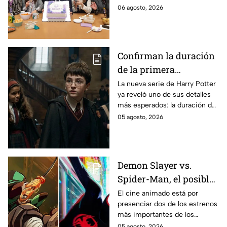
entre los fans
cerca, pues el elenco ya se
06 agosto, 2026
encuentra en grabaciones y ya
se filtraron las primeras
imágenes del set.
Confirman la duración
de la primera
temporada de Harry
La nueva serie de Harry Potter
ya reveló uno de sus detalles
Potter y emocionará a
más esperados: la duración de
los fans de los libros
la primera temporada basada
05 agosto, 2026
en los libros de J.K. Rowling.
Demon Slayer vs.
Spider-Man, el posible
gran enfrentamiento
El cine animado está por
presenciar dos de los estrenos
en taquilla del 2027
más importantes de los
últimos años.
05 agosto, 2026