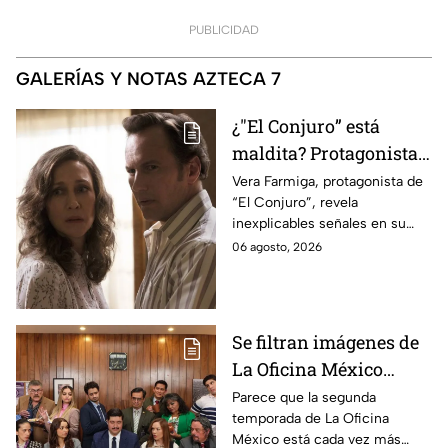
PUBLICIDAD
GALERÍAS Y NOTAS AZTECA 7
¿"El Conjuro” está
maldita? Protagonista
revela INQUIETANTES
Vera Farmiga, protagonista de
“El Conjuro”, revela
señales en su cuerpo
inexplicables señales en su
durante la grabación de
cuerpo durante el rodaje de la
06 agosto, 2026
la película
película
Se filtran imágenes de
La Oficina México
temporada 2 y un
Parece que la segunda
temporada de La Oficina
detalle desata teorías
México está cada vez más