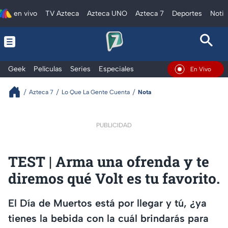
en vivo
TV Azteca
Azteca UNO
Azteca 7
Deportes
Notic
Geek
Películas
Series
Especiales
En Vivo
Azteca 7
Lo Que La Gente Cuenta
Nota
PUBLICIDAD
TEST | Arma una ofrenda y te
diremos qué Volt es tu favorito.
El Día de Muertos está por llegar y tú, ¿ya
tienes la bebida con la cuál brindarás para