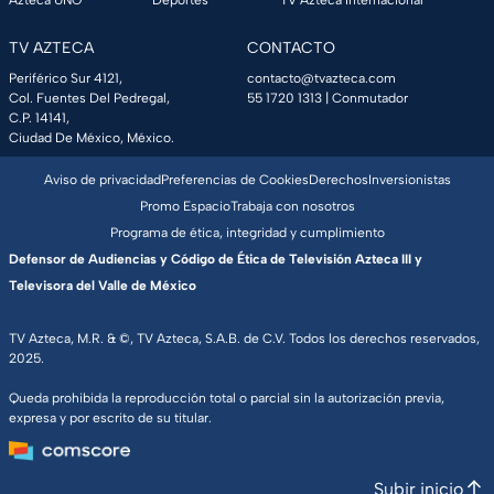
Azteca UNO
Deportes
TV Azteca Internacional
TV AZTECA
CONTACTO
Periférico Sur 4121,
contacto@tvazteca.com
Col. Fuentes Del Pedregal,
55 1720 1313
| Conmutador
C.P. 14141,
Ciudad De México, México.
Aviso de privacidad
Preferencias de Cookies
Derechos
Inversionistas
Promo Espacio
Trabaja con nosotros
Programa de ética, integridad y cumplimiento
Defensor de Audiencias y Código de Ética de Televisión Azteca III y
Televisora del Valle de México
TV Azteca, M.R. & ©, TV Azteca, S.A.B. de C.V. Todos los derechos reservados,
2025.
Queda prohibida la reproducción total o parcial sin la autorización previa,
expresa y por escrito de su titular.
Subir inicio