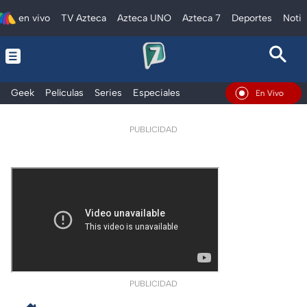
en vivo
TV Azteca
Azteca UNO
Azteca 7
Deportes
Notic
Geek
Películas
Series
Especiales
En Vivo
PUBLICIDAD
PUBLICIDAD