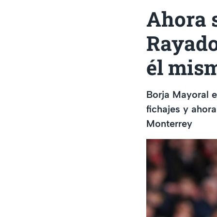
Ahora s
Rayados
él mis
Borja Mayoral e
fichajes y ahor
Monterrey