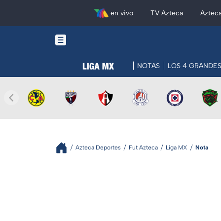
en vivo
TV Azteca
Aztec
NOTAS
LOS 4 GRANDE
Azteca Deportes
Fut Azteca
Liga MX
Nota