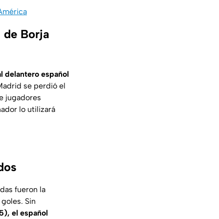
 América
a de Borja
al delantero español
 Madrid se perdió el
de jugadores
dor lo utilizará
dos
as fueron la
goles. Sin
), el español