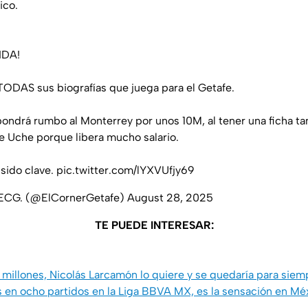
ico.
IDA!
TODAS sus biografías que juega para el Getafe.
pondrá rumbo al Monterrey por unos 10M, al tener una ficha tan
de Uche porque libera mucho salario.
 sido clave.
pic.twitter.com/lYXVUfjy69
| ECG. (@ElCornerGetafe)
August 28, 2025
TE PUEDE INTERESAR:
millones, Nicolás Larcamón lo quiere y se quedaría para siem
s en ocho partidos en la Liga BBVA MX, es la sensación en Méx