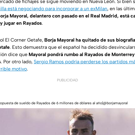
ercado de fichajes se sigue moviendo en Nueva León. Si bien
illa está negociando para incorporar a un exMilan
, en las últ
orja Mayoral, delantero con pasado en el Real Madrid, está 
 y jugar en Rayados
.
ñol
El Corner Getafe
,
Borja Mayoral ha quitado de sus biografí
etafe
. Esto demuestra que el español ha decidido desvincular
ción dice que
Mayoral pondrá rumbo al Rayados de Monterrey
s
. Por otro lado,
Sergio Ramos podría perderse los partidos más 
rible motivo
.
PUBLICIDAD
propuesta de sueldo de Rayados de 6 millones de dólares al año|@borjamayoral