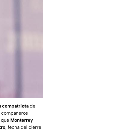
u compatriota
de
on compañeros
s que
Monterrey
tro
, fecha del cierre