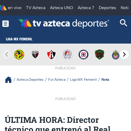
en vivo
TV Azteca
Azteca UNO
Azteca 7
Deportes
Notic
PUBLICIDAD
Azteca Deportes
Fut Azteca
Liga MX Femenil
Nota
PUBLICIDAD
ÚLTIMA HORA: Director
técnico que entrenó al Real