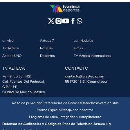
en vivo
Azteca 7
adn Noticias
TV Azteca
Noticias
a más +
Azteca UNO
Deportes
TV Azteca Internacional
TV AZTECA
CONTACTO
Periférico Sur 4121,
contacto@tvazteca.com
Col. Fuentes Del Pedregal,
55 1720 1313
| Conmutador
C.P. 14141,
Ciudad De México, México.
Aviso de privacidad
Preferencias de Cookies
Derechos
Inversionistas
Promo Espacio
Trabaja con nosotros
Programa de ética, integridad y cumplimiento
Defensor de Audiencias y Código de Ética de Televisión Azteca III y