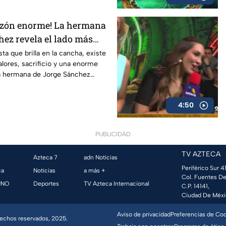
azón enorme! La hermana
hez revela el lado más
eleccionado mexicano
sta que brilla en la cancha, existe
lores, sacrificio y una enorme
a hermana de Jorge Sánchez
 que pocos conocen sobre el
.
4:50
PUBLICIDAD
TV AZTECA
Azteca 7
adn Noticias
Periférico Sur 41
ca
Noticias
a más +
Col. Fuentes De
UNO
Deportes
TV Azteca Internacional
C.P. 14141,
Ciudad De Méxi
Aviso de privacidad
Preferencias de Co
erechos reservados, 2025.