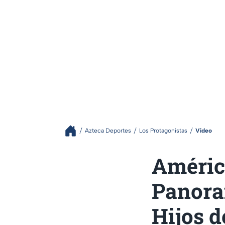
Azteca Deportes
Los Protagonistas
Video
América
Panora
Hijos d