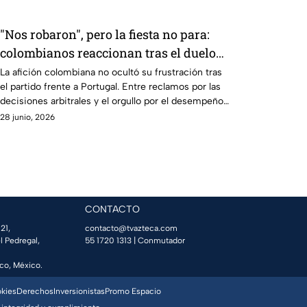
"Nos robaron", pero la fiesta no para:
colombianos reaccionan tras el duelo
ante Portugal
La afición colombiana no ocultó su frustración tras
el partido frente a Portugal. Entre reclamos por las
decisiones arbitrales y el orgullo por el desempeño
de su selección, los aficionados dejaron opiniones
28 junio, 2026
que dieron de qué hablar.
CONTACTO
21,
contacto@tvazteca.com
l Pedregal,
55 1720 1313
| Conmutador
co, México.
okies
Derechos
Inversionistas
Promo Espacio