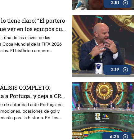
2:51
o tiene claro: “El portero
ue ver en los equipos que
o fuera”
 una de las claves de las
a Copa Mundial de la FIFA 2026
palos. El histórico arquero
or qué los porteros están
ncia.
2:19
NÁLISIS COMPLETO:
a a Portugal y deja a CR7
undialista | Los
e de autoridad ante Portugal en
emociones, ocasiones de gol y
 Extra
arán para la historia. En Los
a analizamos las claves del
6:25