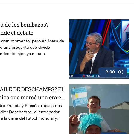
ra de los bombazos?
nde el debate
n gran momento, pero en Mesa de
ge una pregunta que divide
andes fichajes ya no son
ra competir?
9:00
BAILE DE DESCHAMPS? El
cnico que marcó una era en
ntre Francia y España, repasamos
Didier Deschamps, el entrenador
 a la cima del futbol mundial y
viendo sus últimos capítulos al
ión.