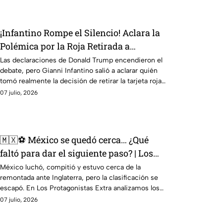
¡Infantino Rompe el Silencio! Aclara la
Polémica por la Roja Retirada a
Balogun
Las declaraciones de Donald Trump encendieron el
debate, pero Gianni Infantino salió a aclarar quién
tomó realmente la decisión de retirar la tarjeta roja
a Folarin Balogun.
07 julio, 2026
🇲🇽⚽ México se quedó cerca… ¿Qué
faltó para dar el siguiente paso? | Los
Protagonistas Extra
México luchó, compitió y estuvo cerca de la
remontada ante Inglaterra, pero la clasificación se
escapó. En Los Protagonistas Extra analizamos los
detalles que marcaron la diferencia.
07 julio, 2026