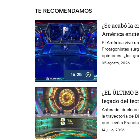
TE RECOMENDAMOS
¿Se acabó la e
América encie
El América vive u
Protagonistas sur
opiniones: ¿los gr
indispensables pa
05 agosto, 2026
16:25
¿EL ÚLTIMO 
legado del té
Francia
Antes del duelo e
la trayectoria de 
que llevó a Francia
que podría estar vi
14 julio, 2026
frente de la selecc