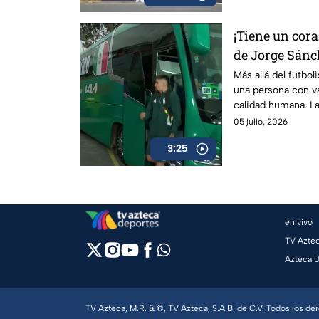
¡Tiene un cor
de Jorge Sánc
humano del s
Más allá del futboli
una persona con va
calidad humana. L
comparte detalles
05 julio, 2026
defensor mexicano
3:25
en vivo
TV Azte
Azteca 
TV Azteca, M.R. & ©, TV Azteca, S.A.B. de C.V. Todos los d