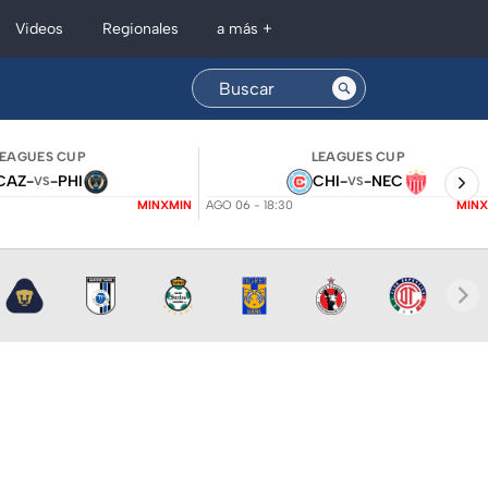
Regionales
Videos
a más +
LEAGUES CUP
LEAGUES CUP
CAZ
-
-
PHI
CHI
-
-
NEC
VS
VS
MINXMIN
AGO 06 - 18:30
MINX