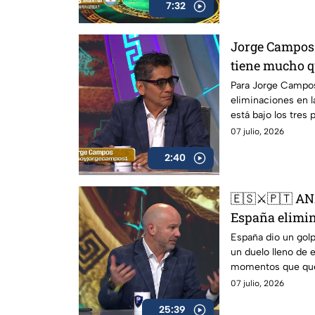
7:32
Jorge Campos l
tiene mucho q
están quedand
Para Jorge Campos,
eliminaciones en l
está bajo los tres 
mexicano explicó p
07 julio, 2026
marcando la difere
2:40
🇪🇸⚔️🇵🇹 A
España elimin
sin el sueño m
España dio un golp
un duelo lleno de 
Protagonistas
momentos que qued
Protagonistas Extr
07 julio, 2026
partido.
25:39