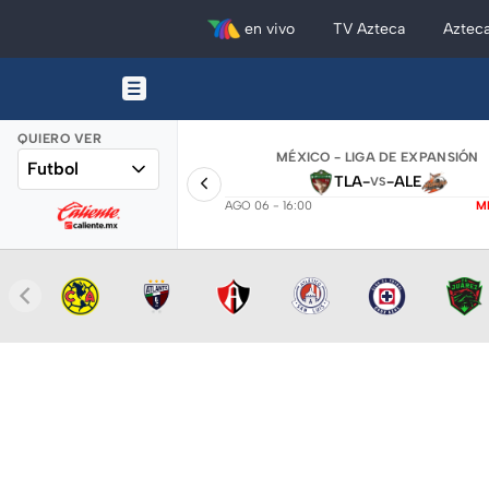
en vivo
TV Azteca
Aztec
QUIERO VER
MÉXICO - LIGA DE EXPANSIÓN
Futbol
TLA
-
-
ALE
VS
AGO 06 - 16:00
M