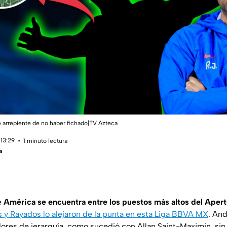
e arrepiente de no haber fichado|TV Azteca
 13:29
1 minuto lectura
a
e
América se encuentra entre los puestos más altos del Aper
s y Rayados lo alejaron de la punta en esta Liga BBVA MX
. And
ores de jerarquía, como sucedió con Allan Saint-Maximin, sin