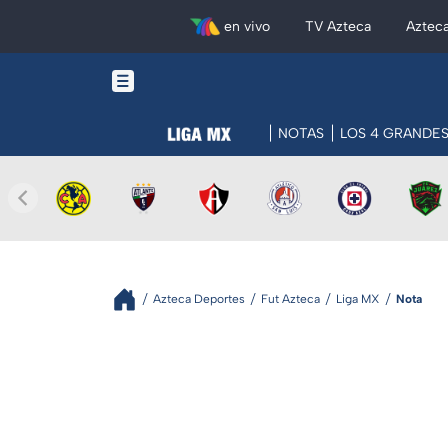
en vivo
TV Azteca
Aztec
NOTAS
LOS 4 GRANDE
Azteca Deportes
Fut Azteca
Liga MX
Nota