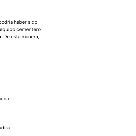
podría haber sido
el equipo cementero
a
. De esta manera,
guna
dita.