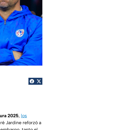
tura 2025
,
los
ré Jardine reforzó a
 embargo, tanto el