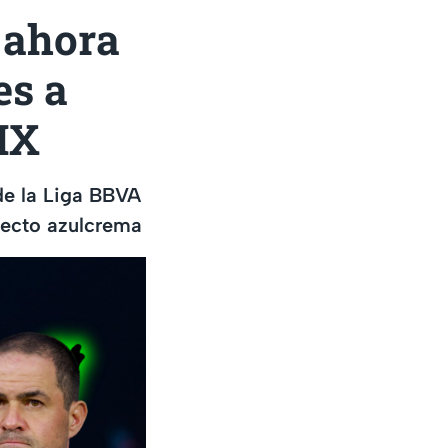
 ahora
es a
MX
de la Liga BBVA
irecto azulcrema