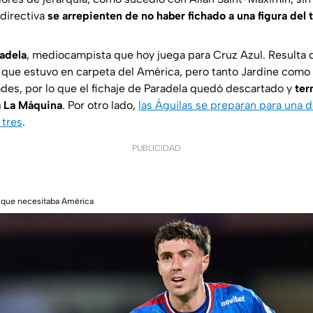
directiva
se arrepienten de no haber fichado a una figura del
radela
, mediocampista que hoy juega para Cruz Azul. Resulta q
que estuvo en carpeta del América, pero tanto Jardine como
ades, por lo que el fichaje de Paradela quedó descartado y
ter
a La Máquina
. Por otro lado,
las Águilas se preparan para una 
 tres
.
PUBLICIDAD
e que necesitaba América