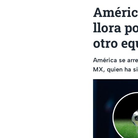
Améric
llora p
otro e
América se arre
MX, quien ha si