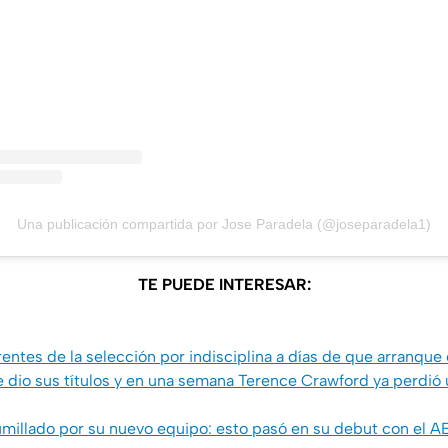
Una publicación compartida por Jose Paradela (@joseparadela1)
TE PUEDE INTERESAR:
rentes de la selección por indisciplina a días de que arranque
e dio sus títulos y en una semana Terence Crawford ya perdió
illado por su nuevo equipo: esto pasó en su debut con el A