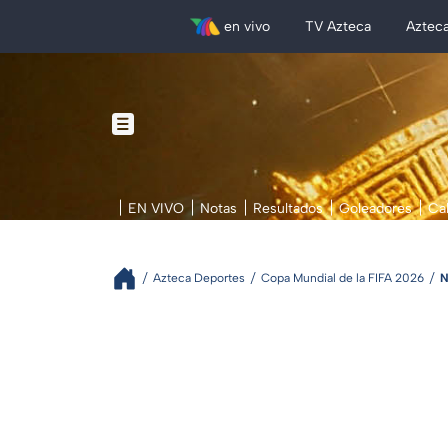
en vivo
TV Azteca
Aztec
EN VIVO
Notas
Resultados
Goleadores
Ca
Azteca Deportes
Copa Mundial de la FIFA 2026
N