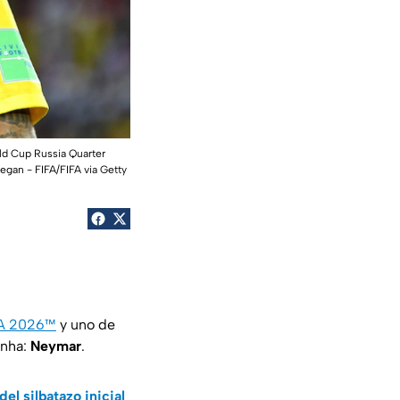
rld Cup Russia Quarter
egan - FIFA/FIFA via Getty
FA 2026™
y uno de
inha:
Neymar
.
el silbatazo inicial