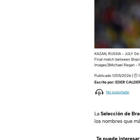
KAZAN, RUSSIA - JULY 06: N
Final match between Brazil
Images)|Michael Regan - F
Publicado 11/05/2026 | 🕑 
Escrito por:
EDER CALDE
No soportado
La
Selección de Bra
los nombres que más
Te puede interesar