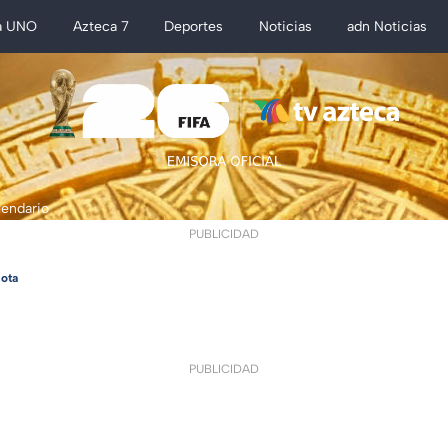
a UNO
Azteca 7
Deportes
Noticias
adn Noticias
lendario
PUBLICIDAD
ota
PUBLICIDAD