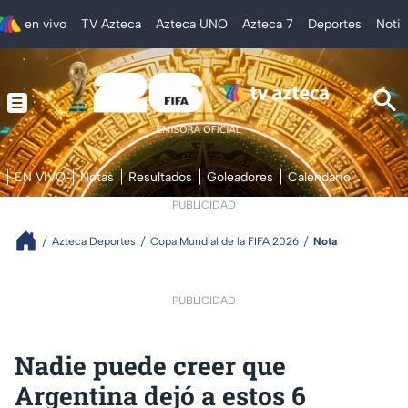
en vivo
TV Azteca
Azteca UNO
Azteca 7
Deportes
Notic
EN VIVO
Notas
Resultados
Goleadores
Calendario
PUBLICIDAD
Azteca Deportes
Copa Mundial de la FIFA 2026
Nota
PUBLICIDAD
Nadie puede creer que
Argentina dejó a estos 6