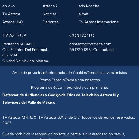
en vivo
Azteca 7
adn Noticias
TV Azteca
Noticias
a más +
Azteca UNO
Deportes
TV Azteca Internacional
TV AZTECA
CONTACTO
Periférico Sur 4121,
contacto@tvazteca.com
Col. Fuentes Del Pedregal,
55 1720 1313
| Conmutador
C.P. 14141,
Ciudad De México, México.
Aviso de privacidad
Preferencias de Cookies
Derechos
Inversionistas
Promo Espacio
Trabaja con nosotros
Programa de ética, integridad y cumplimiento
Defensor de Audiencias y Código de Ética de Televisión Azteca III y
Televisora del Valle de México
TV Azteca, M.R. & ©, TV Azteca, S.A.B. de C.V. Todos los derechos reservados,
2025.
Queda prohibida la reproducción total o parcial sin la autorización previa,