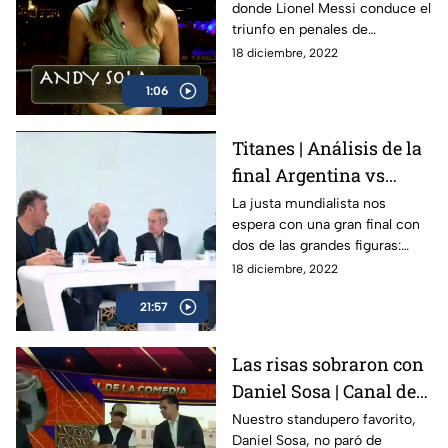
donde Lionel Messi conduce el
triunfo en penales de
Argentina sobre Francia, en
18 diciembre, 2022
una final épica que será
1:06
recordada para siempre
Titanes | Análisis de la
final Argentina vs
Francia
La justa mundialista nos
espera con una gran final con
dos de las grandes figuras:
Messi vs Mbappé, Argentina vs
18 diciembre, 2022
Francia y esta es la previa de
21:57
Titanes
Las risas sobraron con
Daniel Sosa | Canal del
Mundial
Nuestro standupero favorito,
Daniel Sosa, no paró de