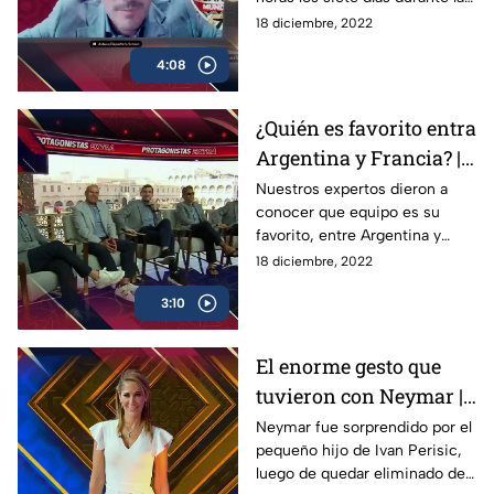
Copa del Mundo, para llevarte
18 diciembre, 2022
a ti, lo mejor de Qatar 2022
4:08
¿Quién es favorito entra
Argentina y Francia? |
Protagonistas Extra
Nuestros expertos dieron a
conocer que equipo es su
favorito, entre Argentina y
Francia, para la Gran Final del
18 diciembre, 2022
Mundial de Qatar 2022, en
3:10
Prota Extra
El enorme gesto que
tuvieron con Neymar |
InesPerado
Neymar fue sorprendido por el
pequeño hijo de Ivan Perisic,
luego de quedar eliminado de