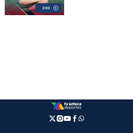
comediante venezolana más
2:03
mexicana del mundo