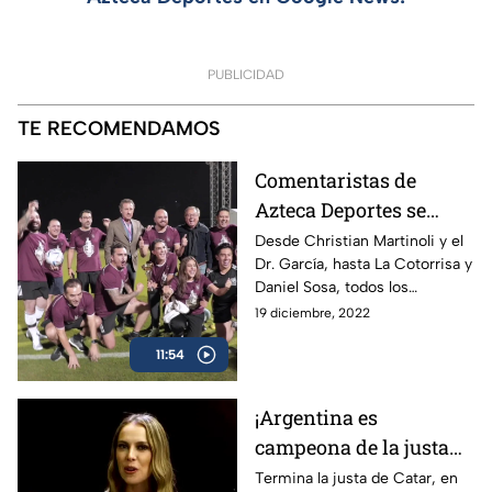
PUBLICIDAD
TE RECOMENDAMOS
Comentaristas de
Azteca Deportes se
enfrentan en Qatar |
Desde Christian Martinoli y el
Dr. García, hasta La Cotorrisa y
Cascarita Azteca
Daniel Sosa, todos los
comentaristas de Azteca
19 diciembre, 2022
Deportes se enfrentan en
11:54
Qatar 2022
¡Argentina es
campeona de la justa
de Catar! | El Var Doha
Termina la justa de Catar, en