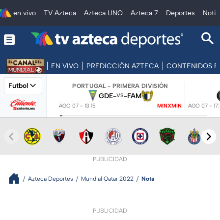
en vivo
TV Azteca
Azteca UNO
Azteca 7
Deportes
Notic
EN VIVO
PREDICCIÓN AZTECA
CONTENIDOS E
Futbol
PORTUGAL - PRIMERA DIVISIÓN
GDE
-
-
FAM
VS
AGO 07 - 13:15
MINXMIN
AGO 07 - 17
PUBLICIDAD
Azteca Deportes
Mundial Qatar 2022
Nota
PUBLICIDAD