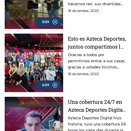
hacernos reír, sus divertidas
dinámicas, juegos y cápsulas,
18 diciembre, 2022
ahora, Dani, ya eres parte de
5:59
esta familia
Esto es Azteca Deportes,
juntos compartimos la
emoción
Gracias a todos por
permitirnos entrar a sus casas,
gracias a ustedes hicimos
historia una vez más, juntos
18 diciembre, 2022
Compartimos la Emoción del
3:09
Mundial de Qatar 2022
Una cobertura 24/7 en
Azteca Deportes Digital
| Los Protagonistas
Azteca Deportes Digital hizo
historia, tuvo una cobertura 24
horas los siete días durante la