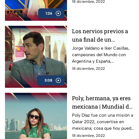
Qatar 2022, donde el brasileño
18 diciembre, 2022
respondió de esta manera
1:26
Los nervios previos a
una final de un
Mundial |
Jorge Valdano e Iker Casillas,
campeones del Mundo con
Protagonistas Extra
Argentina y España,
respectivamente, nos cuentan
18 diciembre, 2022
como manejaron los nervios
3:08
previos a jugar la Final
Poly, hermana, ya eres
mexicana | Mundial de
la Comedia
Poly Díaz fue con una misión a
Qatar 2022, convertise en
mexicana; cosa que hoy puede
presumir, ella es la
18 diciembre, 2022