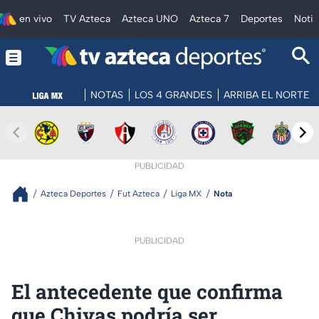
en vivo
TV Azteca
Azteca UNO
Azteca 7
Deportes
Notic
NOTAS
LOS 4 GRANDES
ARRIBA EL NORTE
PUBLICIDAD
Azteca Deportes
Fut Azteca
Liga MX
Nota
PUBLICIDAD
El antecedente que confirma
que Chivas podría ser